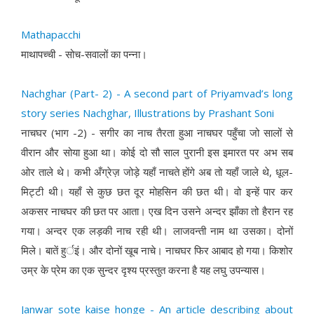
Mathapacchi
माथापच्ची - सोच-सवालों का पन्ना।
Nachghar (Part- 2) - A second part of Priyamvad’s long
story series Nachghar, Illustrations by Prashant Soni
नाचघर (भाग -2) - सगीर का नाच तैरता हुआ नाचघर पहुँचा जो सालों से
वीरान और सोया हुआ था। कोई दो सौ साल पुरानी इस इमारत पर अभ सब
ओर ताले थे। कभी अँग्रेज़ जोड़े यहाँ नाचते होंगे अब तो यहाँ जाले थे, धूल-
मिट्टी थी। यहाँ से कुछ छत दूर मोहसिन की छत थी। वो इन्हें पार कर
अकसर नाचघर की छत पर आता। एख दिन उसने अन्दर झाँका तो हैरान रह
गया। अन्दर एक लड़की नाच रही थी। लाजवन्ती नाम था उसका। दोनों
मिले। बातें हुर्इं। और दोनों खूब नाचे। नाचघर फिर आबाद हो गया। किशोर
उम्र के प्रेम का एक सुन्दर दृश्य प्रस्तुत करना है यह लघु उपन्यास।
Janwar sote kaise honge - An article describing about