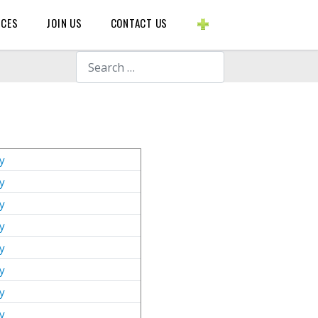
BLOGS ETC.
RCES
JOIN US
CONTACT US
Search
y
y
y
y
y
y
y
y