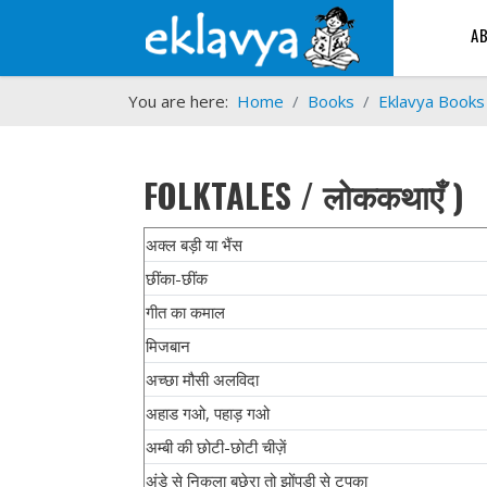
A
You are here:
Home
Books
Eklavya Books
FOLKTALES / लोककथाएँ )
अक्ल बड़ी या भैंस
छींका-छींक
गीत का कमाल
मिजबान
अच्छा मौसी अलविदा
​अहाड गओ, पहाड़ गओ
अम्बी की छोटी-छोटी चीज़ें
अंडे से निकला बछेरा तो झोंपड़ी से टपका