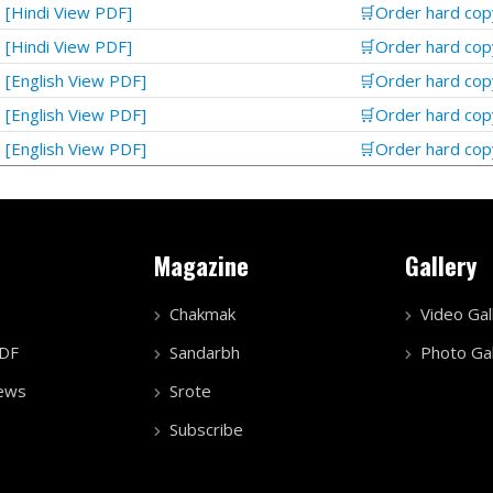
[Hindi View PDF]
🛒Order hard cop
[Hindi View PDF]
🛒Order hard cop
[English View PDF]
🛒Order hard cop
[English View PDF]
🛒Order hard cop
[English View PDF]
🛒Order hard cop
Magazine
Gallery
Chakmak
Video Gal
PDF
Sandarbh
Photo Gal
ews
Srote
Subscribe