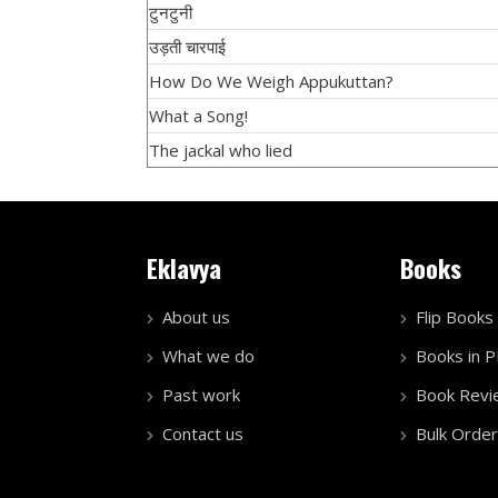
टुनटुनी
उड़ती चारपाई
How Do We Weigh Appukuttan?
What a Song!
The jackal who lied
Eklavya
Books
About us
Flip Books
What we do
Books in 
Past work
Book Revi
Contact us
Bulk Order