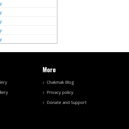
y
y
y
y
y
More
lery
Chakmak Blog
lery
Privacy policy
Donate and Support