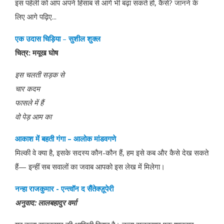
इस पहेली को आप अपने हिसाब से आगे भी बढ़ा सकते हो, कैसे? जानने के
लिए आगे पढ़िए...
एक उदास चिड़िया
–
सुशील शुक्ल
चित्र: मयूख घोष
इस चलती सड़क से
चार कदम
फासले में हैं
वो पेड़ आम का
आकाश में बहती गंगा – आलोक मांडवगणे
मिल्की वे क्या है, इसके सदस्य कौन-कौन हैं, हम इसे कब और कैसे देख सकते
हैं— इन्हीं सब सवालों का जवाब आपको इस लेख में मिलेगा।
नन्हा
राजकुमार
-
एन्त्वॉन
द सैंतेक्ज़ूपेरी
अनुवाद
:
लालबहादुर
वर्मा