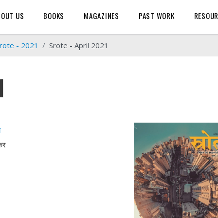
BOUT US
BOOKS
MAGAZINES
PAST WORK
RESOU
rote - 2021
Srote - April 2021
1
य
लकर
ा