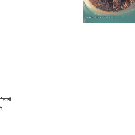
स्वामी
ी