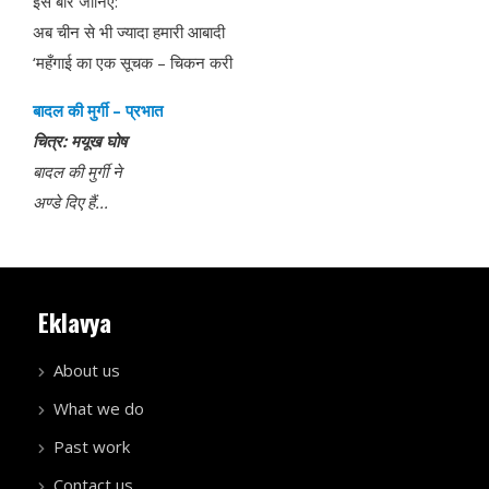
इस बार जानिए:
अब चीन से भी ज्यादा हमारी आबादी
‘महँगाई का एक सूचक – चिकन करी
बादल
की मुर्गी
–
प्रभात
चित्र
:
मयूख
घोष
बादल
की मुर्गी ने
अण्डे
दिए हैं
...
Eklavya
About us
What we do
Past work
Contact us