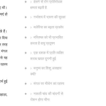
हंसने से रोग प्रतिरोधक
क्षमता बढ़ती है
िए थी।
ाएं हो
गर्भाशय में भ्रूण की सुरक्षा
मलेरिया का बढ़ता प्रकोप
े हैं।
मस्तिष्क को भी प्रभावित
ा दिया
करता है वायु प्रदूषण
िस तरह
। मंगल
एक दशक में प्रति व्यक्ति
ससे यह
शराब खपत दुगनी हुई
 रहस्य
मनुष्य का शिशु असहाय
क्यों?
र्म हुई
मंगल पर मीथेन का रहस्य
नकली चांद की चांदनी से
िहाज़ा,
रोशन होगा चीन!