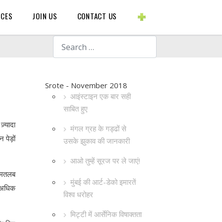
BLOGS ETC.
RCES
JOIN US
CONTACT US
Search
Srote - November 2018
आइंस्टाइन एक बार सही
साबित हुए
ज़्यादा
मंगल ग्रह के गड्ढों से
पेड़ों
उसके झुकाव की जानकारी
आओ तुम्हें सूरज पर ले जाएं!
ा मतलब
मुंबई की आर्ट-डेको इमारतें
े अधिक
विश्व धरोहर
मिट्टी में आर्सेनिक विषाक्तता