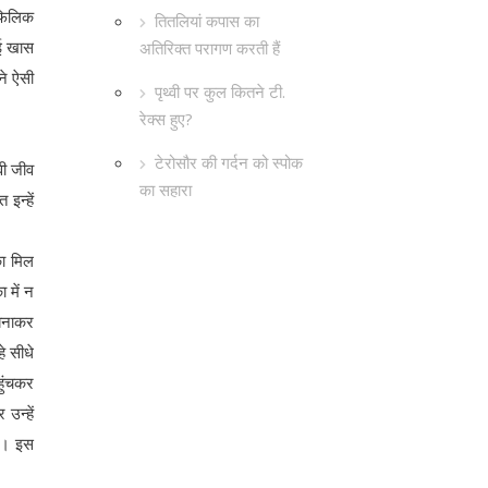
ोफिलिक
तितलियां कपास का
ोई खास
अतिरिक्त परागण करती हैं
ने ऐसी
पृथ्वी पर कुल कितने टी.
रेक्स हुए?
टेरोसौर की गर्दन को स्पोक
वी जीव
का सहारा
इन्हें
का मिल
 में न
 बनाकर
े सीधे
हुंचकर
उन्हें
ैं। इस