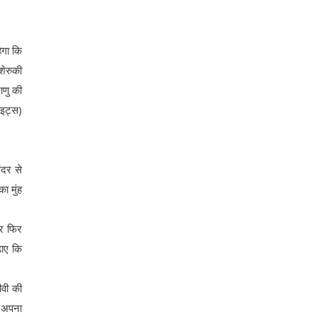
ेगा कि
शेरुकी
ाणु की
ाइट्स)
ंदर से
ा मुंह
और फिर
ढ़ाए कि
ीवी की
थ अपना