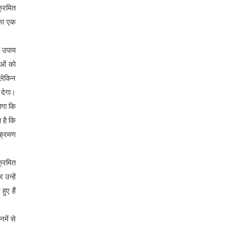
क्रमित
 का एक
स उपाय
ओं को
 लेकिन
 देगा।
ोगा कि
 है कि
ंक्रमण
क्रमित
उन्हें
ुए हैं
में से