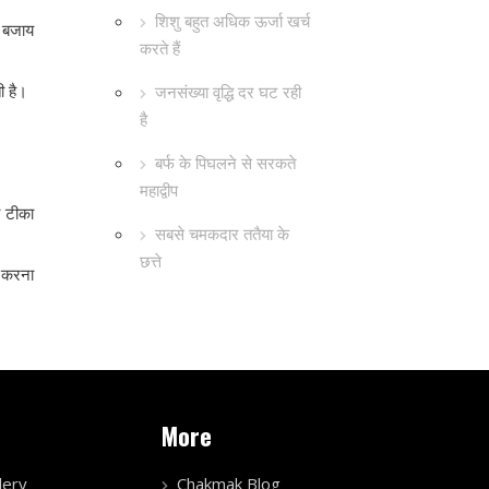
शिशु बहुत अधिक ऊर्जा खर्च
ी बजाय
करते हैं
ी है।
जनसंख्या वृद्धि दर घट रही
है
बर्फ के पिघलने से सरकते
महाद्वीप
ो टीका
सबसे चमकदार ततैया के
छत्ते
ण करना
More
lery
Chakmak Blog