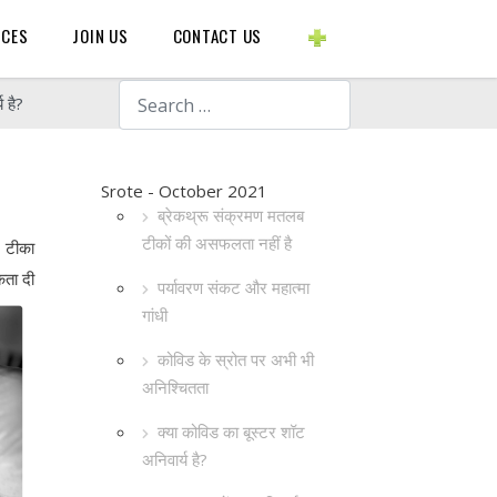
BLOGS ETC.
RCES
JOIN US
CONTACT US
Search
 है?
Srote - October 2021
ब्रेकथ्रू संक्रमण मतलब
टीकों की असफलता नहीं है
। टीका
कता दी
पर्यावरण संकट और महात्मा
गांधी
कोविड के स्रोत पर अभी भी
अनिश्चितता
क्या कोविड का बूस्टर शॉट
अनिवार्य है?