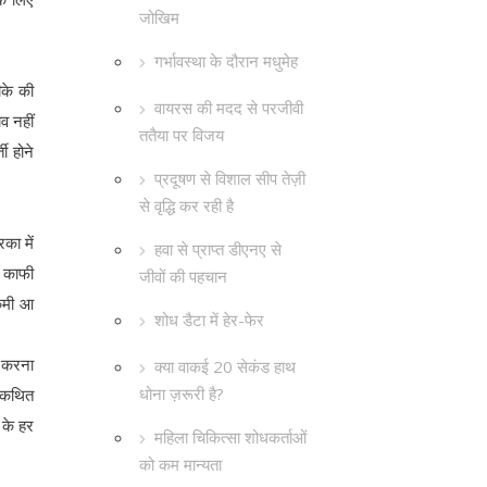
जोखिम
गर्भावस्था के दौरान मधुमेह
ीके की
वायरस की मदद से परजीवी
व नहीं
ततैया पर विजय
ी होने
प्रदूषण से विशाल सीप तेज़ी
से वृद्धि कर रही है
का में
हवा से प्राप्त डीएनए से
र काफी
जीवों की पहचान
 कमी आ
शोध डैटा में हेर-फेर
न करना
क्या वाकई 20 सेकंड हाथ
धोना ज़रूरी है?
थाकथित
 के हर
महिला चिकित्सा शोधकर्ताओं
को कम मान्यता