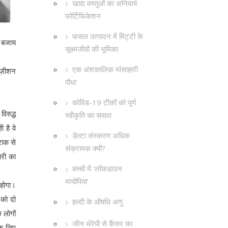
खाद्य वस्तुओं का अनिवार्य
फोर्टिफिकेशन
फसल उत्पादन में मिट्टी के
ी बजाय
सूक्ष्मजीवों की भूमिका
एक अंशकालिक मांसाहारी
ांज़ीशन
पौधा
कोविड-19 टीकों को पूर्ण
विरुद्ध
स्वीकृति का सवाल
 है वे
डेल्टा संस्करण अधिक
राक से
संक्रामक क्यों?
ारी का
बच्चों में ‘लॉकडाउन
मायोपिया’
 होगा।
 को दो
हल्दी के औषधि अणु
 लोगों
जीन थेरेपी से कैंसर का
के लिए