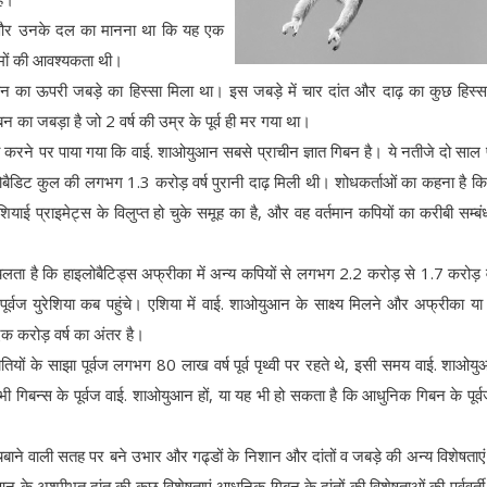
जी और उनके दल का मानना था कि यह एक
श्मों की आवश्यकता थी।
का ऊपरी जबड़े का हिस्सा मिला था। इस जबड़े में चार दांत और दाढ़ का कुछ हिस्
ा जबड़ा है जो 2 वर्ष की उम्र के पूर्व ही मर गया था।
ा करने पर पाया गया कि वाई. शाओयुआन सबसे प्राचीन ज्ञात गिबन है। ये नतीजे दो साल पू
ाइलोबैडिट कुल की लगभग 1.3 करोड़ वर्ष पुरानी दाढ़ मिली थी। शोधकर्ताओं का कहना है क
एशियाई प्राइमेट्स के विलुप्त हो चुके समूह का है, और वह वर्तमान कपियों का करीबी सम्बंध
ा चलता है कि हाइलोबैटिड्स अफ्रीका में अन्य कपियों से लगभग 2.2 करोड़ से 1.7 करोड़ वर्ष
्वज युरेशिया कब पहुंचे। एशिया में वाई. शाओयुआन के साक्ष्य मिलने और अफ्रीका य
 एक करोड़ वर्ष का अंतर है।
जातियों के साझा पूर्वज लगभग 80 लाख वर्ष पूर्व पृथ्वी पर रहते थे, इसी समय वाई. शाओय
भी गिबन्स के पूर्वज वाई. शाओयुआन हों, या यह भी हो सकता है कि आधुनिक गिबन के पूर
ी चबाने वाली सतह पर बने उभार और गढ्डों के निशान और दांतों व जबड़े की अन्य विशेषताए
े अश्मीभूत दांत की कुछ विशेषताएं आधुनिक गिबन के दांतों की विशेषताओं की पूर्ववर्त