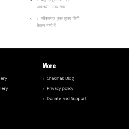
अपराधी: मानव त्वचा
जीवजगत: कुछ लुका-छिपी
बेहतर होती हैं
More
lery
Chakmak Blog
lery
Privacy policy
Donate and Support