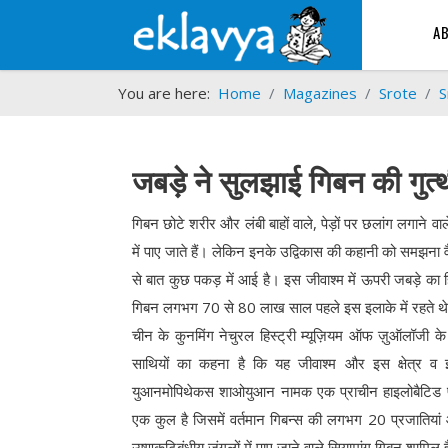
A
You are here:
Home
Magazines
Srote
S
जबड़े ने सुलझाई गिबन की गुत्
गिबन छोटे शरीर और लंबी बाहों वाले, पेड़ों पर छलांग लगाने वाले कप
में पाए जाते हैं। लेकिन इनके उद्विकास की कहानी को समझना वै
से बात कुछ पकड़ में आई है। इस जीवाश्म में ऊपरी जबड़े का हि
गिबन लगभग 70 से 80 लाख साल पहले इस इलाके में रहते थ
चीन के कुनमिंग नेचुरल हिस्ट्री म्यूज़ियम ऑफ ज़ुऑलॉजी के 
साथियों का कहना है कि यह जीवाश्म और इस क्षेत्र व इ
युआनमोपिथेकस शाओयुआन नामक एक प्राचीन हाइलोबैटिड प्रज
एक कुल है जिसमें वर्तमान गिबन्स की लगभग 20 प्रजातियां और
उष्णकटिबंधीय जंगलों में पाए जाने वाले सियामांग गिबन शामिल ह