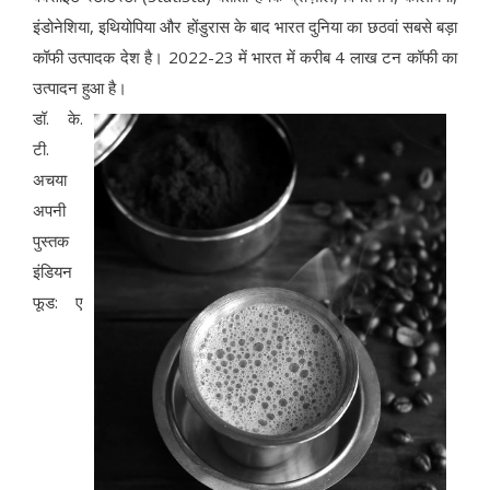
इंडोनेशिया, इथियोपिया और होंडुरास के बाद भारत दुनिया का छठवां सबसे बड़ा
कॉफी उत्पादक देश है। 2022-23 में भारत में करीब 4 लाख टन कॉफी का
उत्पादन हुआ है।
डॉ. के.
टी.
अचया
अपनी
पुस्तक
इंडियन
फूड: ए