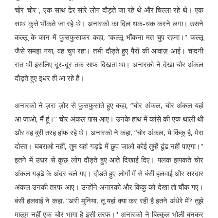
चोर-चोर'', एक साथ ढेर सारे लोग दौड़ते जा रहे थे और चिल्ला रहे थे। एक
साथ कुत्ते भौंकते जा रहे थे। अनारको का दिल धक-धक करने लगा। उसने
कल्लू के कान में फुसफुसाकर कहा, “कल्लू भौंकना मत चुप रहना।'' कल्लू
जैसे समझ गया, वह चुप रहा। तभी दौड़ते हुए पैरों की आवाज़ आई। चांदनी
रात थी इसलिए दूर-दूर तक साफ दिखता था। अनारको ने देखा चोर अंकल
दौड़ते हुए इधर ही आ रहे हैं।
अनारको ने ज़रा ज़ोर से फुसफुसाते हुए कहा, “चोर अंकल, चोर अंकल यहां
आ जाओ, मैं हूं।'' चोर अंकल पास आए। उनके हाथ में कांसे की एक थाली थी
और वह बुरी तरह हांफ रहे थे। अनारको ने कहा, “चोर अंकल, ये किंकु है, मेरा
दोस्त। घबराओ नहीं, तुम यहां गड्ढे में छुप जाओ कोई तुम्हें ढूंढ नहीं पाएगा।''
इतने में उधर से कुछ लोग दौड़ते हुए आते दिखाई दिए। पलक झपकते चोर
अंकल गड्ढे के अंदर चले गए। दौड़ते हुए लोगों में से बंसी हलवाई और सरदार
अंकल उनकी तरफ आए। उन्होंने अनारको और किंकु को देखा तो चौंक गए।
बंसी हलवाई ने कहा, “अरी मुनिया, तू यहां क्या कर रही है इतने अंधेरे में? तुझे
मालूम नहीं एक चोर भागा है इसी तरफ।'' अनारको ने बिल्कुल भोली बनकर