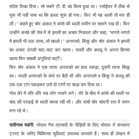
संदेश दिखा दिया। सो सबने टी. वी. बंद किया हुआ था। रसोईघर में ठीक से
घुस भी नहीं पाया था कि हल्ला शुरू हो गया। फिर भी यह थाली तो मार ही
ली।'' कहते हुए चोर अंकल ने कांसे की थाली जमीन पर सामने रख दी। फिर
उन्होंने कच्छे की जेब में से इमली का अचार निकाला और कहा, “भागते-भागते
ये इमली भी उठा लाया, लो खाओ।'' अनारको, किंकु और चोर अंकल ने इमली
का अचार उंगली चाट-चाट कर खाया। मल्ली और कल्लू ने अपना हिस्सा
खाया फिर सबकी अंगुलियां चाटीं।
फिर चोर अंकल ने एक तरफ अनारको का हाथ पकड़ा, दूसरी तरफ किंकू
का। मल्ली अनारको के कंधे पर बैठी थी और अनारको व किंकु ने कल्लू की
एक-एक टांग पकड़कर उसे दो टांगों पर खड़ा कर दिया था।
गोल घेरे में धीरे-धीरे सब लोग नाचने लगे। घेरे के बीच में कांसे की थाली पर
चांद की परछाई से थाली चमक रही थी। और पांचों चोर चांदनी रात में जश्न
मना रहे थे।
सतीनाथ षडंगी:
भोपाल गैस त्रासदी के पीड़ितों के लिए भोपाल में संभावना
ट्रस्ट के जरिए चिकित्सा सुविधाएं उपलब्ध करवाते हैं। साथ ही लेखन में