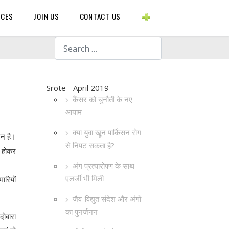
BLOGS ETC.
RCES
JOIN US
CONTACT US
Search
Srote - April 2019
कैंसर को चुनौती के नए
आयाम
क्या युवा खून पार्किंसन रोग
जन है।
से निपट सकता है?
त होकर
अंग प्रत्यारोपण के साथ
एलर्जी भी मिली
ारियों
जैव-विद्युत संदेश और अंगों
का पुनर्जनन
दोबारा