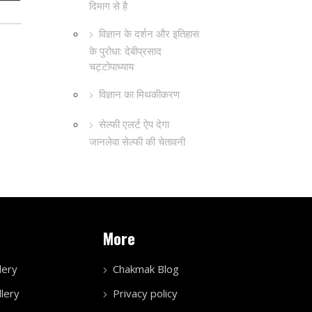
दिमाग से है
विज्ञान के दर्शन और इतिहास
के पुरोधा: देबीप्रसाद
चट्टोपाध्याय
विज्ञान का मिथकीकरण
सेल्फी एलर्ट ऐप देगा
जानलेवा सेल्फी की चेतावनी
More
lery
Chakmak Blog
lery
Privacy policy