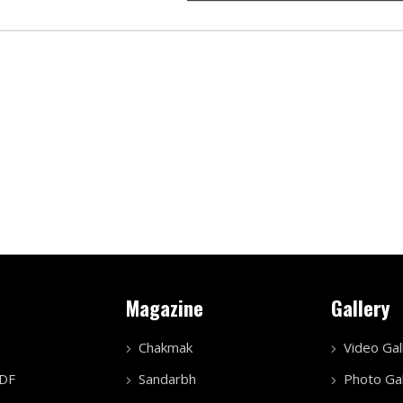
Magazine
Gallery
Chakmak
Video Gal
PDF
Sandarbh
Photo Gal