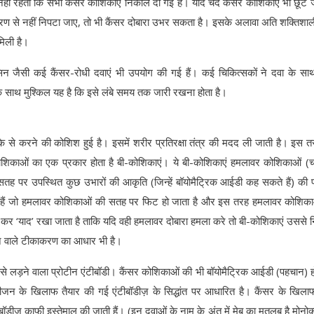
टी नहीं रहती कि सभी कैंसर कोशिकाएं निकाल दी गई हैं। यदि चंद कैंसर कोशिकाएं भी छूट ज
रण से नहीं निपटा जाए, तो भी कैंसर दोबारा उभर सकता है। इसके अलावा अति शक्तिशाल
मिली है।
ोबिसिन जैसी कई कैंसर-रोधी दवाएं भी उपयोग की गई हैं। कई चिकित्सकों ने दवा के सा
साथ मुश्किल यह है कि इसे लंबे समय तक जारी रखना होता है।
ीके से करने की कोशिश हुई है। इसमें शरीर प्रतिरक्षा तंत्र की मदद ली जाती है। इस तरी
त कोशिकाओं का एक प्रकार होता है बी-कोशिकाएं। ये बी-कोशिकाएं हमलावर कोशिकाओं (च
 सतह पर उपस्थित कुछ उभारों की आकृति (जिन्हें बॉयोमैट्रिक आईडी कह सकते हैं) की
करती हैं जो हमलावर कोशिकाओं की सतह पर फिट हो जाता है और इस तरह हमलावर कोशिक
 कर ‘याद’ रखा जाता है ताकि यदि वही हमलावर दोबारा हमला करे तो बी-कोशिकाएं उससे 
ाने वाले टीकाकरण का आधार भी है।
े लड़ने वाला प्रोटीन एंटीबॉडी। कैंसर कोशिकाओं की भी बॉयोमैट्रिक आईडी (पहचान) हो
ंटीजन के खिलाफ तैयार की गई एंटीबॉडीज़ के सिद्धांत पर आधारित है। कैंसर के खिल
ीबॉडीज़ काफी इस्तेमाल की जाती हैं। (इन दवाओं के नाम के अंत में मेब का मतलब है मोनो