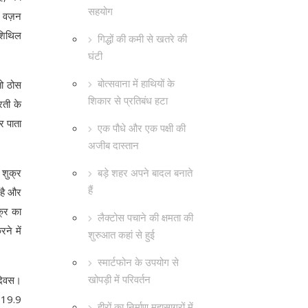
सहयोग
ा वज़न
 शिथिल
गिद्धों की कमी से खतरे की
घंटी
बोत्सवाना में हाथियों के
तो ठोस
शिकार से प्रतिबंध हटा
रती के
र पाता
एक पौधे और एक पक्षी की
अजीब दास्तान
बड़े शहर अपने बादल बनाते
 शुक्र
हैं
 है और
क्र का
लैक्टोस पचाने की क्षमता की
ने में
शुरुआत कहां से हुई
स्मार्टफोन के उपयोग से
खोपड़ी में परिवर्तन
 दिवस।
ं 19.9
हीरों का निर्माण महासागरों में