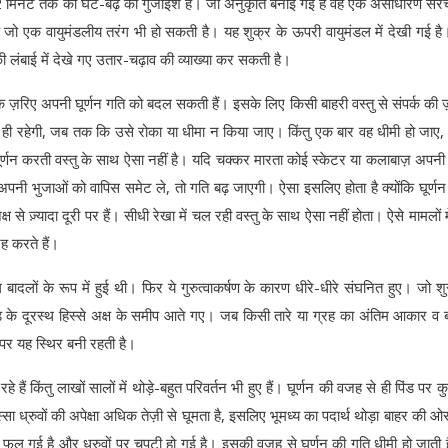
ं 2 मिनट तक की घट-बढ़ की गुंजाइश है। जो अनुकृति बनाई गई है वह एक असाधारण संर
जो एक वायुमंडलीय तरंग भी हो सकती है। यह शुक्र के ऊपरी वायुमंडल में देखी गई ह
 की लंबाई में देखे गए उतार-चढ़ाव की व्याख्या कर सकती है।
े ज़रिए अपनी घूर्णन गति को बदल सकती हैं। इसके लिए किसी बाहरी वस्तु से संपर्क की 
ी ही रहेगी, जब तक कि उसे रोका या धीमा न किया जाए। किंतु एक बार वह धीमी हो जाए,
्णन करती वस्तु के साथ ऐसा नहीं है। यदि चक्कर मारता कोई स्केटर या कलाबाज़ अपनी 
पनी भुजाओं को वापिस समेट ले, तो गति बढ़ जाएगी। ऐसा इसलिए होता है क्योंकि घूर्ण
 अक्ष से ज़्यादा दूरी पर हैं। सीधी रेखा में चल रही वस्तु के साथ ऐसा नहीं होता। ऐसे मामलों मे
रह करते हैं।
 बादलों के रूप में हुई थी। फिर ये गुरुत्वाकर्षण के कारण धीरे-धीरे संघनित हुए। जो श
ड के दूरस्थ हिस्से अक्ष के समीप आते गए। जब किसी तारे या ग्रह का अंतिम आकार व
 पर यह स्थिर बनी रहती है।
 हैं किंतु लाखों सालों में थोड़े-बहुत परिवर्तन भी हुए हैं। घूर्णन की वजह से ही पिंड पर 
सा ध्रुवों की अपेक्षा अधिक तेज़ी से घूमता है, इसलिए भूमध्य का पदार्थ थोड़ा बाहर की ओर
ड़ी फूल गई है और ध्रुवों पर चपटी हो गई है। इसकी वजह से घूर्णन की गति धीमी हो जाती 