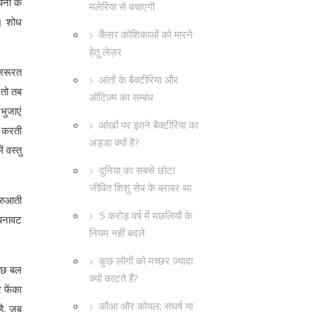
चना के
मलेरिया से बचाएगी
ै। शोध
कैंसर कोशिकाओं को मारने
हेतु लेज़र
ज़रूरत
आंतों के बैक्टीरिया और
 तो तब
ऑटिज़्म का सम्बंध
भुजाएं
आंखों पर इतने बैक्टीरिया का
न करती
अड्डा क्यों है?
ं वस्तु
दुनिया का सबसे छोटा
जीवित शिशु सेब के बराबर था
ुरुआती
5 करोड़ वर्ष में मछलियों के
 बनावट
नियम नहीं बदले
कुछ लोगों को मच्छर ज़्यादा
कुछ बल
क्यों काटते हैं?
 फेंका
कौआ और कोयल: संघर्ष या
है, जब