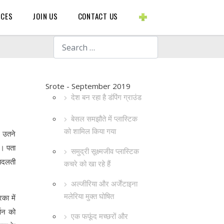
BLOGS ETC.
RCES
JOIN US
CONTACT US
Search
Srote - September 2019
देश बन रहा है डंपिंग ग्राउंड
बेसल समझौते में प्लास्टिक
को शामिल किया गया
, उतने
ं। पता
समुद्री सूक्ष्मजीव प्लास्टिक
ं बदलती
कचरे को खा रहे हैं
अल्जीरिया और अर्जेंटाइना
मलेरिया मुक्त घोषित
का में
्णन को
एक फफूंद मच्छरों और