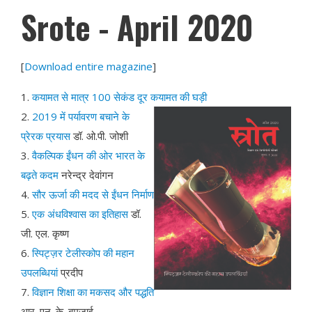
Srote - April 2020
[
Download entire magazine
]
1.
कयामत से मात्र 100 सेकंड दूर कयामत की घड़ी
2.
2019 में पर्यावरण बचाने के
प्रेरक प्रयास
डॉ. ओ.पी. जोशी
3.
वैकल्पिक ईंधन की ओर भारत के
बढ़ते कदम
नरेन्द्र देवांगन
4.
सौर ऊर्जा की मदद से ईंधन निर्माण
5.
एक अंधविश्वास का इतिहास
डॉ.
जी. एल. कृष्ण
6.
स्पिट्ज़र टेलीस्कोप की महान
उपलब्धियां
प्रदीप
7.
विज्ञान शिक्षा का मकसद और पद्धति
आर. एन. के. बमज़ाई