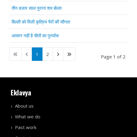
तीन हज़ार साल पुराना शव बोला!
बिल्ली को मिली कृत्रिम पैरों की सौगात
आसान नहीं है चीतों का पुनर्वास
1
2
Page 1 of 2
Eklavya
About us
What we do
Past work