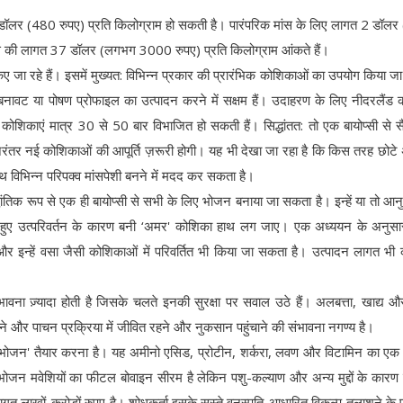
6 डॉलर (480 रुपए) प्रति किलोग्राम हो सकती है। पारंपरिक मांस के लिए लागत 2 डॉल
र्ड मांस की लागत 37 डॉलर (लगभग 3000 रुपए) प्रति किलोग्राम आंकते हैं।
िए जा रहे हैं। इसमें मुख्यत: विभिन्न प्रकार की प्रारंभिक कोशिकाओं का उपयोग किया जा 
ावट या पोषण प्रोफाइल का उत्पादन करने में सक्षम हैं। उदाहरण के लिए नीदरलैंड
िकाएं मात्र 30 से 50 बार विभाजित हो सकती हैं। सिद्धांतत: तो एक बायोप्सी से सै
निरंतर नई कोशिकाओं की आपूर्ति ज़रूरी होगी। यह भी देखा जा रहा है कि किस तरह छोटे
थ विभिन्न परिपक्व मांसपेशी बनने में मदद कर सकता है।
ांतिक रूप से एक ही बायोप्सी से सभी के लिए भोजन बनाया जा सकता है। इन्हें या तो आन
श हुए उत्परिवर्तन के कारण बनी ‘अमर' कोशिका हाथ लग जाए। एक अध्ययन के अनुस
र इन्हें वसा जैसी कोशिकाओं में परिवर्तित भी किया जा सकता है। उत्पादन लागत भी
ंभावना ज़्यादा होती है जिसके चलते इनकी सुरक्षा पर सवाल उठे हैं। अलबत्ता, खाद्य औ
ने और पाचन प्रक्रिया में जीवित रहने और नुकसान पहुंचाने की संभावना नगण्य है।
 ‘भोजन' तैयार करना है। यह अमीनो एसिड, प्रोटीन, शर्करा, लवण और विटामिन का एक
न भोजन मवेशियों का फीटल बोवाइन सीरम है लेकिन पशु-कल्याण और अन्य मुद्दों के कार
ागत लाखों-करोड़ों रुपए है। शोधकर्ता इसके सस्ते वनस्पति-आधारित विकल्प तलाशने के 