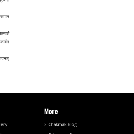
े समान
ल्चर्ड
कार्बन
 अपनाए
More
lery
Chakmak Blog