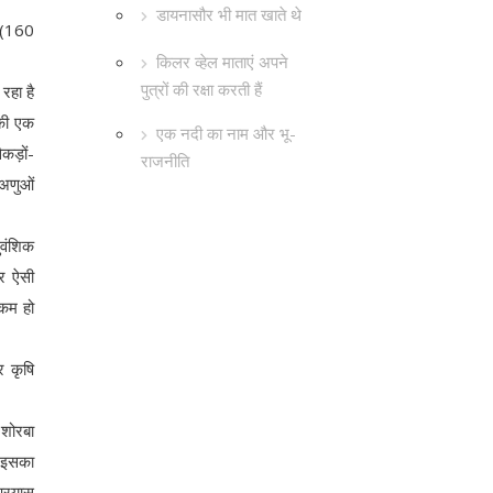
डायनासौर भी मात खाते थे
र (160
किलर व्हेल माताएं अपने
पुत्रों की रक्षा करती हैं
रहा है
 की एक
एक नदी का नाम और भू-
कड़ों-
राजनीति
 अणुओं
ुवंशिक
ार ऐसी
 कम हो
र कृषि
 शोरबा
ण इसका
प्रयास