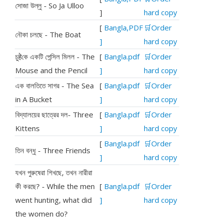
সোজা উল্লু - So Ja Ulloo
]
hard copy
[
Bangla,PDF
🛒Order
নৌকা চলছে - The Boat
]
hard copy
চুहेকে একটি পেন্সিল মিলল - The
[
Bangla.pdf
🛒Order
Mouse and the Pencil
]
hard copy
এক বালতিতে সাগর - The Sea
[
Bangla.pdf
🛒Order
in A Bucket
]
hard copy
বিদ্যালয়ের ছাত্রের দল- Three
[
Bangla.pdf
🛒Order
Kittens
]
hard copy
[
Bangla.pdf
🛒Order
তিন বন্ধু - Three Friends
]
hard copy
যখন পুরুষেরা শিখছে, তখন নারীরা
কী করছে? - While the men
[
Bangla.pdf
🛒Order
went hunting, what did
]
hard copy
the women do?