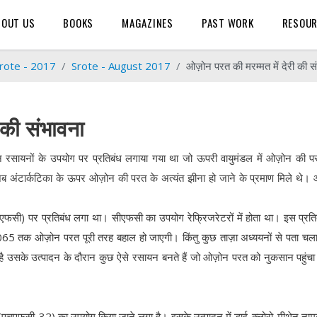
BOUT US
BOOKS
MAGAZINES
PAST WORK
RESOU
rote - 2017
Srote - August 2017
ओज़ोन परत की मरम्मत में देरी की स
 की संभावना
 उन रसायनों के उपयोग पर प्रतिबंध लगाया गया था जो ऊपरी वायुमंडल में ओज़ोन की 
 जब अंटार्कटिका के ऊपर ओज़ोन की परत के अत्यंत झीना हो जाने के प्रमाण मिले थे
 (सीएफसी) पर प्रतिबंध लगा था। सीएफसी का उपयोग रेफ्रिजरेटरों में होता था। इस प्रति
65 तक ओज़ोन परत पूरी तरह बहाल हो जाएगी। किंतु कुछ ताज़ा अध्ययनों से पता चला
 उसके उत्पादन के दौरान कुछ ऐसे रसायन बनते हैं जो ओज़ोन परत को नुकसान पहुंच
्बन (एचएफसी-32) का उपयोग किया जाने लगा है। इसके उत्पादन में डाई-क्लोरो-मीथेन ना