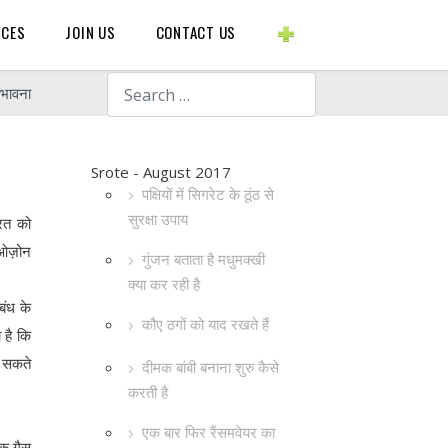
BLOGS ETC.
RCES
JOIN US
CONTACT US
Search
ंभावना
Srote - August 2017
पक्षियों में सिगरेट के ठूंठ से
सुरक्षा उपाय
परत को
। ओज़ोन
गुंजन बताता है मधुमक्खी
क्या कर रही है
बंध के
कौए ठगों को याद रखते हैं
 है कि
ा सकते
दीमक बांबी बनाना शुरु कैसे
करती है
एक बार फिर रैंसमवेयर का
मक गैस