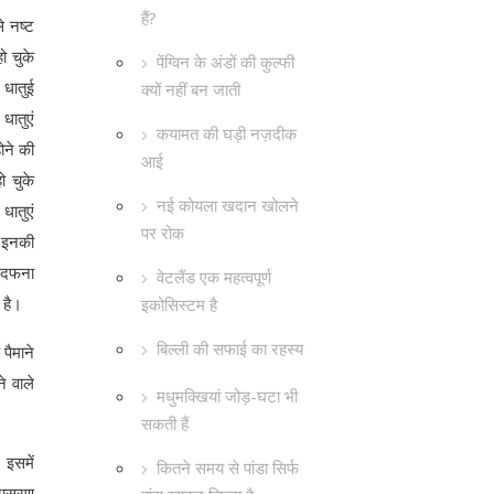
हैं?
े नष्ट
ो चुके
पेंग्विन के अंडों की कुल्फी
 धातुई
क्यों नहीं बन जाती
धातुएं
कयामत की घड़ी नज़दीक
ोने की
आई
ो चुके
नई कोयला खदान खोलने
धातुएं
पर रोक
ि इनकी
र दफना
वेटलैंड एक महत्वपूर्ण
 है।
इकोसिस्टम है
बिल्ली की सफाई का रहस्य
पैमाने
े वाले
मधुमक्खियां जोड़-घटा भी
सकती हैं
 इसमें
कितने समय से पांडा सिर्फ
परासरण