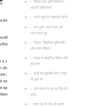
तीसरी पास कृषि वैज्ञानिक -
दादाजी खोब्रागड़े
अपने खुद के रक्तदाता बनिए
ब होने
एक दुर्लभ ब्लड ग्रुप की
जांच संभव हुई
टवर्ती
विज्ञान, वैज्ञानिक दृष्टिकोण
टरियां
और छद्म विज्ञान
भारत में आधुनिक विज्ञान की
कर 8.3
शुरुआत
लेट और
पृथ्वी का चुंबकीय क्षेत्र गायब
 जाते।
भी हुआ था
 को एक
ां बड़ा
सौर मंडल के दूरस्थ पिंड की
खोज
्रतिशत
क्या चांद के चांद हो सकते