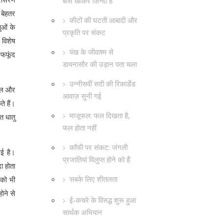
बांस खाकर ज़िन्दा है
 बेहतर
कीटों की घटती आबादी और
ुओं के
प्रकृति पर संकट
 विशेष
पंख के जीवाश्म से
 फफूंद
डायनासौर की उड़ान पता चला
उन्नीसवीं सदी की रिकार्डेड
िकल और
आवाज़ सुनी गई
े हैं।
माजूफल: फल दिखता है,
त धातु
फल होता नहीं
कॉफी पर संकट: जंगली
ई है।
प्रजातियां विलुप्त होने को हैं
ा होता
सबके लिए शीतलता
 को भी
ोने से
ई-कचरे के विरुद्ध शुरू हुआ
सार्थक अभियान