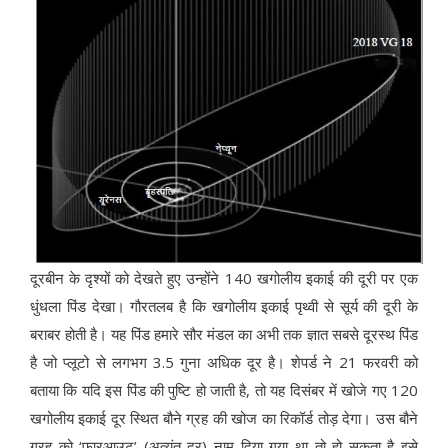
दूरबीन के दृश्यों को देखते हुए उन्होंने 140 खगोलीय इकाई की दूरी पर एक
धुंधला पिंड देखा। गौरतलब है कि खगोलीय इकाई पृथ्वी से सूर्य की दूरी के
बराबर होती है। यह पिंड हमारे सौर मंडल का अभी तक ज्ञात सबसे दूरस्थ पिंड
है जो प्लूटो से लगभग 3.5 गुना अधिक दूर है। शेपर्ड ने 21 फरवरी को
बताया कि यदि इस पिंड की पुष्टि हो जाती है, तो यह दिसंबर में खोजे गए 120
खगोलीय इकाई दूर स्थित बौने ग्रह की खोज का रिकॉर्ड तोड़ देगा। उस बौने
ग्रह को ‘फारआउट’ (अत्यंत दूर) नाम दिया गया था तो हो सकता है इसे