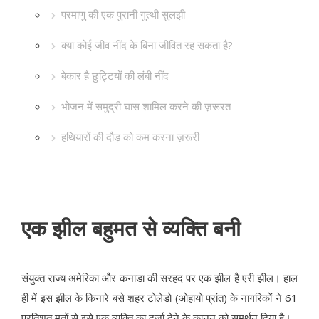
परमाणु की एक पुरानी गुत्थी सुलझी
क्या कोई जीव नींद के बिना जीवित रह सकता है?
बेकार है छुट्टियों की लंबी नींद
भोजन में समुद्री घास शामिल करने की ज़रूरत
हथियारों की दौड़ को कम करना ज़रूरी
एक झील बहुमत से व्यक्ति बनी
संयुक्त राज्य अमेरिका और कनाडा की सरहद पर एक झील है एरी झील। हाल
ही में इस झील के किनारे बसे शहर टोलेडो (ओहायो प्रांत) के नागरिकों ने 61
प्रतिशत मतों से इसे एक व्यक्ति का दर्जा देने के कानून को समर्थन दिया है।