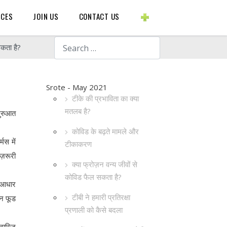
BLOGS ETC.
RCES
JOIN US
CONTACT US
Search
सकता है?
Srote - May 2021
टीके की प्रभाविता का क्या
मतलब है?
शुरुआत
कोविड के बढ़ते मामले और
मस में
टीकाकरण
 ज़रूरी
क्या फ्रोज़न वन्य जीवों से
कोविड फैल सकता है?
े आधार
टीबी ने हमारी प्रतिरक्षा
ज़न फूड
प्रणाली को कैसे बदला
 खारिज