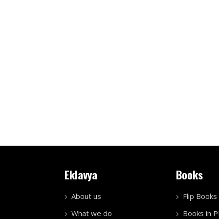
Eklavya
Books
About us
Flip Books
What we do
Books in 