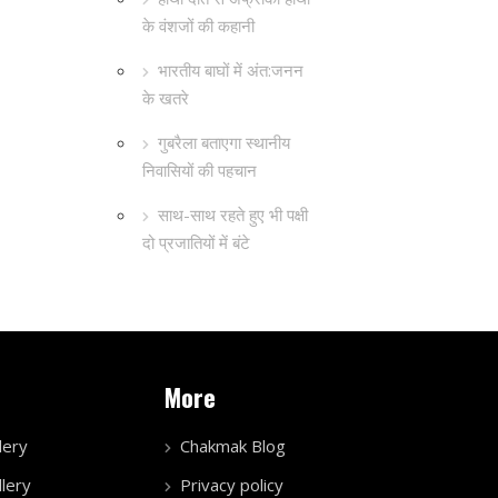
के वंशजों की कहानी
भारतीय बाघों में अंत:जनन
के खतरे
गुबरैला बताएगा स्थानीय
निवासियों की पहचान
साथ-साथ रहते हुए भी पक्षी
दो प्रजातियों में बंटे
More
lery
Chakmak Blog
lery
Privacy policy