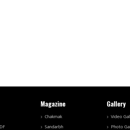
Magazine
Gallery
Chakmak
Video Gal
PDF
Sandarbh
Photo Gal