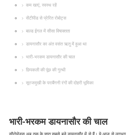
कम खाएं, स्वस्थ रहें
सेंटीपीड से प्रेरित रोबोट्स
बाल्ड ईगल में सीसा विषाक्तता
डायनासौर का अंत वसंत ऋतु में हुआ था
भारी-भरकम डायनासौर की चाल
छिपकली की पूंछ की गुत्थी
सूरजमुखी के पराबैंगनी रंगों की दोहरी भूमिका
भारी-भरकम डायनासौर की चाल
सौरोपोड्स अब तक के ज्ञात सबसे बड़े डायनासौर में से हैं। ये आज से लगभग