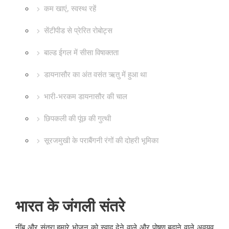
कम खाएं, स्वस्थ रहें
सेंटीपीड से प्रेरित रोबोट्स
बाल्ड ईगल में सीसा विषाक्तता
डायनासौर का अंत वसंत ऋतु में हुआ था
भारी-भरकम डायनासौर की चाल
छिपकली की पूंछ की गुत्थी
सूरजमुखी के पराबैंगनी रंगों की दोहरी भूमिका
भारत के जंगली संतरे
नींबू और संतरा हमारे भोजन को स्वाद देने वाले और पोषण बढ़ाने वाले अवयव