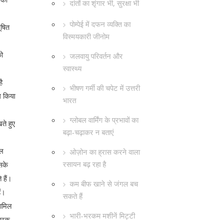
दांतों का शृंगार भी, सुरक्षा भी
पोम्पेई में दफन व्यक्ति का
ूषित
विस्मयकारी जीनोम
को
जलवायु परिवर्तन और
स्वास्थ्य
ै
भीषण गर्मी की चपेट में उत्तरी
ध किया
भारत
ग्लोबल वार्मिंग के प्रभावों का
ते हुए
बढ़ा-चढ़ाकर न बताएं
िल
ओज़ोन का ह्रास करने वाला
रसायन बढ़ रहा है
सके
 हैं।
कम बीफ खाने से जंगल बच
ैं।
सकते हैं
शामिल
भारी-भरकम मशीनें मिट्टी
कारक