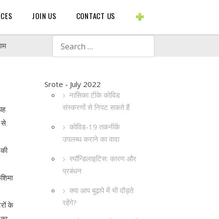
BLOGS ETC.
RCES
JOIN US
CONTACT US
Search
णाम
Srote - July 2022
नासिका टीके कोविड
संस्करणों से निपट सकते हैं
 यह
 से
कोविड-19 तकनीकें
उपलब्ध कराने का वादा
 की
स्पॉन्डिलाइटिस: कारण और
प्रबंधन
ुशिमा
क्या आप बुढ़ापे में भी दौड़ते
रहेंगे?
ों के
 का