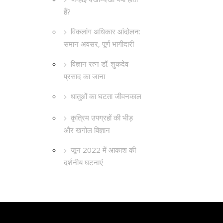
हैं?
विकलांग अधिकार आंदोलन:
समान अवसर, पूर्ण भागीदारी
विज्ञान रत्न डॉ. शुकदेव
प्रसाद का जाना
धातुओं का घटता जीवनकाल
कृत्रिम उपग्रहों की भीड़
और खगोल विज्ञान
जून 2022 में आकाश की
दर्शनीय घटनाएं