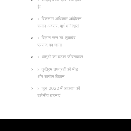
हैं?
विकलांग अधिकार आंदोलन:
समान अवसर, पूर्ण भागीदारी
विज्ञान रत्न डॉ. शुकदेव
प्रसाद का जाना
धातुओं का घटता जीवनकाल
कृत्रिम उपग्रहों की भीड़
और खगोल विज्ञान
जून 2022 में आकाश की
दर्शनीय घटनाएं