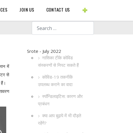
BLOGS ETC.
RCES
JOIN US
CONTACT US
Search
Srote - July 2022
नासिका टीके कोविड
संस्करणों से निपट सकते हैं
ान में
मीटर से
कोविड-19 तकनीकें
हैं।
उपलब्ध कराने का वादा
ातावरण
स्पॉन्डिलाइटिस: कारण और
प्रबंधन
क्या आप बुढ़ापे में भी दौड़ते
रहेंगे?