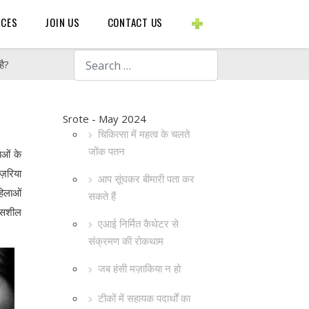
BLOGS ETC.
RCES
JOIN US
CONTACT US
Search
है?
Srote - May 2024
चिकित्सा में महत्व के चलते
जोंक पतन
ाओं के
नज़रिया
आप सूंघकर बीमारी पता कर
हिलाओं
सकते हैं
कासशील
एआई निर्मित कैथेटर से
संक्रमण की रोकथाम
जब हंसी मज़ाकिया न हो
टीकों में सहायक पदार्थों का