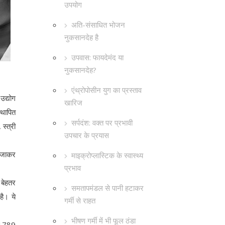
उपयोग
अति-संसाधित भोजन
नुकसानदेह है
उपवास: फायदेमंद या
नुकसानदेह?
एंथ्रोपोसीन युग का प्रस्ताव
उद्योग
खारिज
्थापित
सर्पदंश: वक्त पर प्रभावी
स्त्री
उपचार के प्रयास
े जाकर
माइक्रोप्लास्टिक के स्वास्थ्य
प्रभाव
 बेहतर
समतापमंडल से पानी हटाकर
है। ये
गर्मी से राहत
भीषण गर्मी में भी फूल ठंडा
े 1789