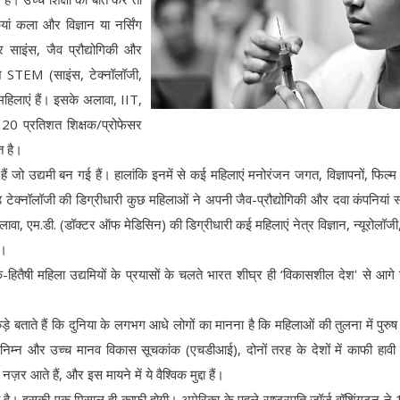
ां कला और विज्ञान या नर्सिंग
 साइंस, जैव प्रौद्योगिकी और
ंश STEM (साइंस, टेक्नॉलॉजी,
 महिलाएं हैं। इसके अलावा, IIT,
0 प्रतिशत शिक्षक/प्रोफेसर
त है।
हैं जो उद्यमी बन गई हैं। हालांकि इनमें से कई महिलाएं मनोरंजन जगत, विज्ञापनों, फिल्म 
एंड टेक्नॉलॉजी की डिग्रीधारी कुछ महिलाओं ने अपनी जैव-प्रौद्योगिकी और दवा कंपनियां स
ा, एम.डी. (डॉक्टर ऑफ मेडिसिन) की डिग्रीधारी कई महिलाएं नेत्र विज्ञान, न्यूरोलॉजी, 
ं।
ोक-हितैषी महिला उद्यमियों के प्रयासों के चलते भारत शीघ्र ही ‘विकासशील देश' से आग
ताते हैं कि दुनिया के लगभग आधे लोगों का मानना है कि महिलाओं की तुलना में पुरुष
ह निम्न और उच्च मानव विकास सूचकांक (एचडीआई), दोनों तरह के देशों में काफी हावी 
 नज़र आते हैं, और इस मायने में ये वैश्विक मुद्दा हैं।
िया है। इसकी एक मिसाल ही काफी होगी। अमेरिका के पहले राष्ट्रपति जॉर्ज वॉशिंगटन न