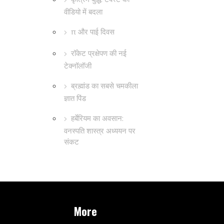
वीडियो में बदला
π और पाई दिवस
रॉकेट प्रक्षेपण की नई
टेक्नॉलॉजी
ब्रह्मांड का सबसे चमकीला
ज्ञात पिंड
हर्बेरियम का अवसान:
वनस्पति शास्त्र अध्ययन पर
संकट
More