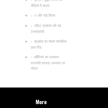
वीडियो में बदला
π और पाई दिवस
रॉकेट प्रक्षेपण की नई
टेक्नॉलॉजी
ब्रह्मांड का सबसे चमकीला
ज्ञात पिंड
हर्बेरियम का अवसान:
वनस्पति शास्त्र अध्ययन पर
संकट
More