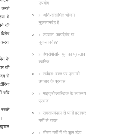
उपयोग
प करते
अति-संसाधित भोजन
या में
नुकसानदेह है
ोने की
विशेष
उपवास: फायदेमंद या
नुकसानदेह?
 करता
एंथ्रोपोसीन युग का प्रस्ताव
कोण के
खारिज
ऊपर की
सर्पदंश: वक्त पर प्रभावी
मदद से
उपचार के प्रयास
टीरिया
 सौवें
माइक्रोप्लास्टिक के स्वास्थ्य
प्रभाव
ं रखते
समतापमंडल से पानी हटाकर
े।
गर्मी से राहत
-कुशल
भीषण गर्मी में भी फूल ठंडा