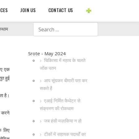
BLOGS ETC.
RCES
JOIN US
CONTACT US
Search
ोकथाम
Srote - May 2024
चिकित्सा में महत्व के चलते
जोंक पतन
लिए एक
ुत हुई
आप सूंघकर बीमारी पता कर
सकते हैं
ता है।
एआई निर्मित कैथेटर से
संक्रमण की रोकथाम
त करने
जब हंसी मज़ाकिया न हो
के लिए
टीकों में सहायक पदार्थों का
योटिक