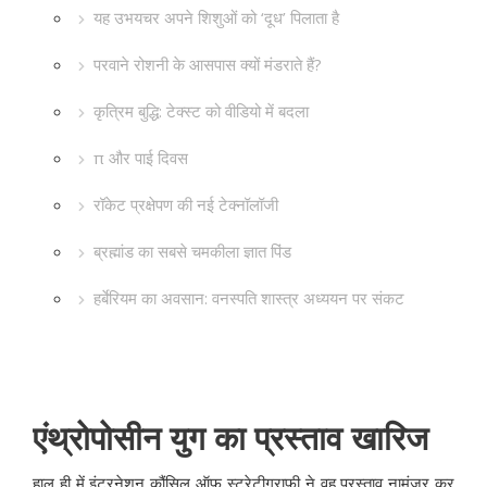
यह उभयचर अपने शिशुओं को ‘दूध’ पिलाता है
परवाने रोशनी के आसपास क्यों मंडराते हैं?
कृत्रिम बुद्धि: टेक्स्ट को वीडियो में बदला
π और पाई दिवस
रॉकेट प्रक्षेपण की नई टेक्नॉलॉजी
ब्रह्मांड का सबसे चमकीला ज्ञात पिंड
हर्बेरियम का अवसान: वनस्पति शास्त्र अध्ययन पर संकट
एंथ्रोपोसीन युग का प्रस्ताव खारिज
हाल ही में इंटरनेशन कौंसिल ऑफ स्ट्रेटीग्राफी ने वह प्रस्ताव नामंज़ूर कर