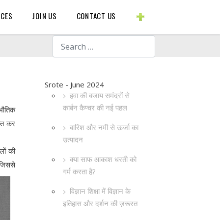
BLOGS ETC.
RCES
JOIN US
CONTACT US
Search
Srote - June 2024
हवा की बजाय समंदरों से
कार्बन कैप्चर की नई पहल
 भौतिक
तित कर
बारिश और नमी से ऊर्जा का
उत्पादन
नलों की
क्या साफ आकाश धरती को
 जिससे
गर्म करता है?
विज्ञान शिक्षा में विज्ञान के
इतिहास और दर्शन की ज़रूरत