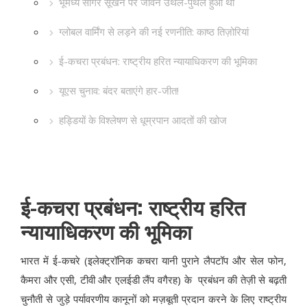
भूमध्य सागर सूखने पर जीवन उथल-पुथल हुआ था
ग्लोबल वार्मिंग से लड़ने की नई रणनीति: काष्ठ तिज़ोरियां
ई-कचरा प्रबंधन: राष्ट्रीय हरित न्यायाधिकरण की भूमिका
यूएस चुनाव: बंदर बताएंगे हार-जीत!
हड्डियों के विश्लेषण से धूम्रपान आदतों की खोज
ई-कचरा प्रबंधन: राष्ट्रीय हरित
न्यायाधिकरण की भूमिका
भारत में ई-कचरे (इलेक्ट्रॉनिक कचरा यानी पुराने लैपटॉप और सेल फोन,
कैमरा और एसी, टीवी और एलईडी लैंप वगैरह) के प्रबंधन की तेज़ी से बढ़ती
चुनौती से जुड़े पर्यावरणीय कानूनों को मज़बूती प्रदान करने के लिए राष्ट्रीय