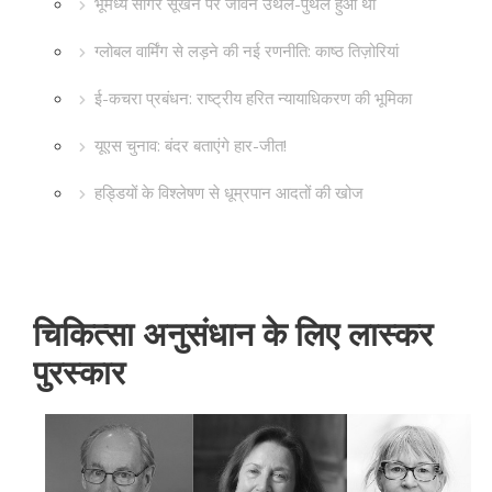
भूमध्य सागर सूखने पर जीवन उथल-पुथल हुआ था
ग्लोबल वार्मिंग से लड़ने की नई रणनीति: काष्ठ तिज़ोरियां
ई-कचरा प्रबंधन: राष्ट्रीय हरित न्यायाधिकरण की भूमिका
यूएस चुनाव: बंदर बताएंगे हार-जीत!
हड्डियों के विश्लेषण से धूम्रपान आदतों की खोज
चिकित्सा अनुसंधान के लिए लास्कर
पुरस्कार