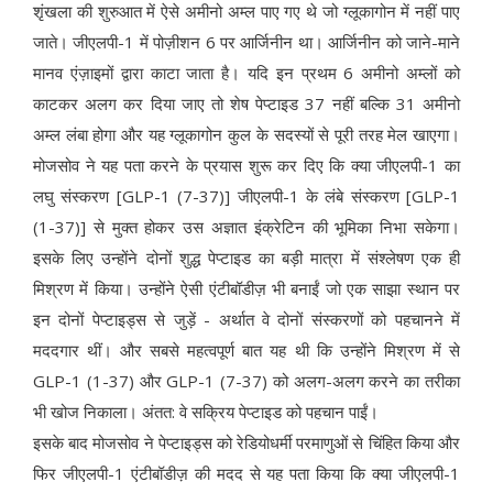
शृंखला की शुरुआत में ऐसे अमीनो अम्ल पाए गए थे जो ग्लूकागोन में नहीं पाए
जाते। जीएलपी-1 में पोज़ीशन 6 पर आर्जिनीन था। आर्जिनीन को जाने-माने
मानव एंज़ाइमों द्वारा काटा जाता है। यदि इन प्रथम 6 अमीनो अम्लों को
काटकर अलग कर दिया जाए तो शेष पेप्टाइड 37 नहीं बल्कि 31 अमीनो
अम्ल लंबा होगा और यह ग्लूकागोन कुल के सदस्यों से पूरी तरह मेल खाएगा।
मोजसोव ने यह पता करने के प्रयास शुरू कर दिए कि क्या जीएलपी-1 का
लघु संस्करण [GLP-1 (7-37)] जीएलपी-1 के लंबे संस्करण [GLP-1
(1-37)] से मुक्त होकर उस अज्ञात इंक्रेटिन की भूमिका निभा सकेगा।
इसके लिए उन्होंने दोनों शुद्ध पेप्टाइड का बड़ी मात्रा में संश्लेषण एक ही
मिश्रण में किया। उन्होंने ऐसी एंटीबॉडीज़ भी बनाईं जो एक साझा स्थान पर
इन दोनों पेप्टाइड्स से जुड़ें - अर्थात वे दोनों संस्करणों को पहचानने में
मददगार थीं। और सबसे महत्वपूर्ण बात यह थी कि उन्होंने मिश्रण में से
GLP-1 (1-37) और GLP-1 (7-37) को अलग-अलग करने का तरीका
भी खोज निकाला। अंतत: वे सक्रिय पेप्टाइड को पहचान पाईं।
इसके बाद मोजसोव ने पेप्टाइड्स को रेडियोधर्मी परमाणुओं से चिंहित किया और
फिर जीएलपी-1 एंटीबॉडीज़ की मदद से यह पता किया कि क्या जीएलपी-1