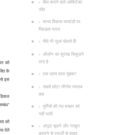
बिल बनाने वाले आर्किटेक्ट
जीव
मानव विकास मापदंडों पर
पिछड़ता भारत
पौधे भी जुआं खेलते हैं!
ओज़ोन का सुराख सिकुड़ने
लगा है
कवर को
्ति के
एक ध्रुव वाला चुंबक?
 से इस
सबसे छोटा जीनोम मतलब
क्या
मेडिकल
म्बंध”
मुर्गियों की गंध मच्छर को
नहीं भाती
यता को
अंगूठा चूसने और नाखून
ा देते
कुतरने से एलर्जी से बचाव