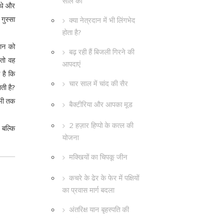
साल का
 थे और
गुस्सा
क्या नेत्रदान में भी लिंगभेद
होता है?
ञान को
बढ़ रही हैं बिजली गिरने की
 तो वह
आपदाएं
 है कि
चार साल में चांद की सैर
ती है?
अभी तक
बैक्टीरिया और आपका मूड
2 हज़ार हिप्पो के कत्ल की
 बल्कि
योजना
मक्खियों का चिपकू जीन
कचरे के ढेर के फेर में पक्षियों
का प्रवास मार्ग बदला
अंतरिक्ष यान बृहस्पति की