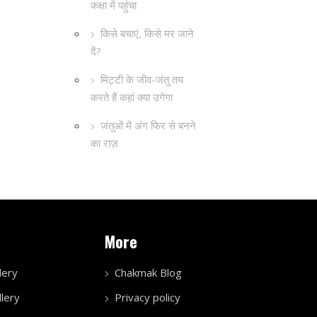
कक्षा में पहुंचा
किसे बचाएं, किसे मर जाने
दें?
मिट्टी के जीव-जंतु तय
करते हैं कहां क्या उगेगा
जंतुओं में अंग फिर से बनने
का राज़
More
lery
Chakmak Blog
lery
Privacy policy