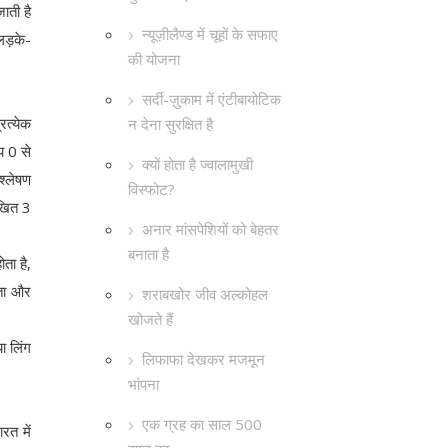
ाती है
न्यूज़ीलैण्ड में चूहों के सफाए
 लड़के-
की योजना
सर्दी-ज़ुकाम में एंटीबायोटिक
रत्येक
न देना सुरक्षित है
य 0 से
क्यों होता है ज्वालामुखी
श्लेषण
विस्फोट?
िखित 3
अनार मांसपेशियों को बेहतर
बनाता है
ता है,
यता और
शराबखोर जीव अल्कोहल
खोजते हैं
ा लिंग
लिफाफा देखकर मजमून
भांपना
एक ग्रह का साल 500
रत में