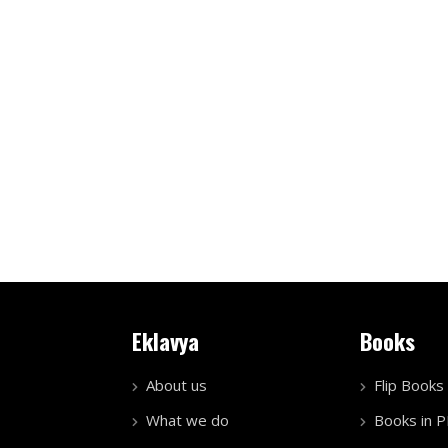
Eklavya
Books
About us
Flip Books
What we do
Books in 