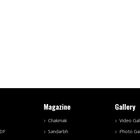
Magazine
Gallery
Chakmak
Video Gal
PDF
Sandarbh
Photo Gal