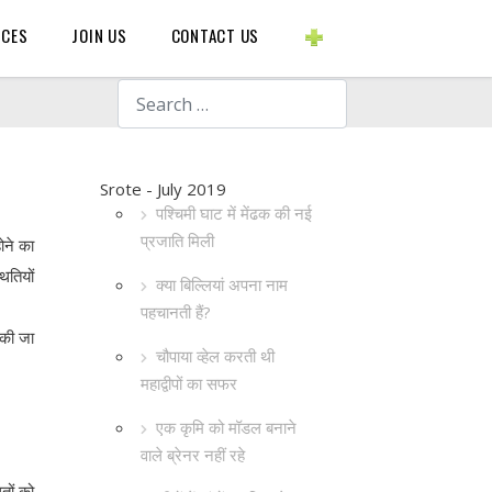
BLOGS ETC.
RCES
JOIN US
CONTACT US
Search
Srote - July 2019
पश्चिमी घाट में मेंढक की नई
प्रजाति मिली
ोने का
ितियों
क्या बिल्लियां अपना नाम
पहचानती हैं?
ा की जा
चौपाया व्हेल करती थी
महाद्वीपों का सफर
एक कृमि को मॉडल बनाने
वाले ब्रेनर नहीं रहे
तों को