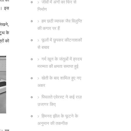
जीवों में अंगों का फिर से
है। इस
निर्माण
हम छठी व्यापक जैव विलुप्ति
लिखने,
की कगार पर हैं
टूथ के
फूलों में छुपकर कीटनाशकों
रों को
से बचाव
गर्म खून के जंतुओं में ह्रदय
मरम्मत की क्षमता समाप्त हुई
खेती के बाद शामिल हुए नए
अक्षर
पिघलते एवेरस्ट ने कई राज़
उजागर किए
हिमनद झील के फूटने के
अनुमान की तकनीक
है। यह