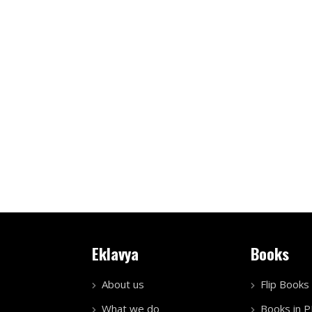
Eklavya
Books
About us
Flip Books
What we do
Books in 