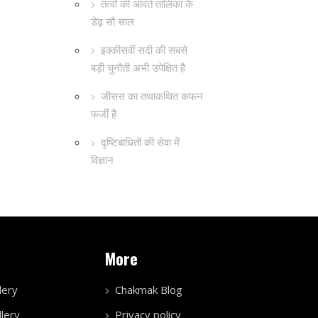
तत्वों की आवर्त तालिका के
डेढ़ सौ साल
इक्कीसवीं सदी की सबसे
बड़ी चुनौती अभी उपेक्षित है
जीसस का तथाकथित कफन
फर्जी है
दृष्टिबाधितों की सेवा में
विज्ञान
More
lery
Chakmak Blog
lery
Privacy policy