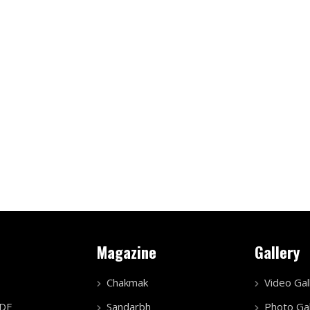
Magazine
Gallery
Chakmak
Video Gal
PDF
Sandarbh
Photo Gal