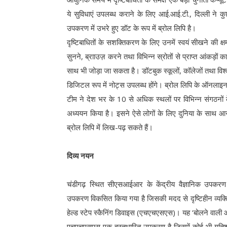
ये सुविधाएं उपलब्ध कराने के लिए आई.आई.टी., दिल्ली ने
उपकरण में उभरे हुए डॉट के रूप में ब्रोल लिपि है।
दृष्टिबाधितों के सशक्तिकरण के लिए उनमें स्वयं सीखने की
सुनने, ब्रााउज़ करने तथा विभिन्न स्रोतों से प्राप्त आंकड़ों क
साथ भी जोड़ा जा सकता है। डॉटबुक स्कूलों, कॉलेजों तथा विश्वव
डिजिटल रूप में नोट्स उपलब्ध होंगे। ब्रोल लिपि के ऑनलाइन रुा
टीम ने देश भर के 10 से अधिक स्थलों पर विभिन्न संगठनो
अध्ययन किया है। इसने ऐसे लोगों के लिए दुनिया के साथ आस
ब्रोल लिपि में लिख-पढ़ सकते हैं।
दिव्य नयन
चंडीगढ़ स्थित सीएसआईआर के केंद्रीय वैज्ञानिक उपकरण
उपकरण विकसित किया गया है जिसकी मदद से दृष्टिहीन व्यक्ति
हेल्ड स्टेप स्कैनिंग डिवाइस (एचएचएसएस)। यह ‘बोलने वाली 
एचएचएसएस एक हस्तधारित उपकरण है जिसमें कोई भी गतिशील 