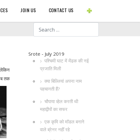
BLOGS ETC.
RCES
JOIN US
CONTACT US
Search
Srote - July 2019
पश्चिमी घाट में मेंढक की नई
प्रजाति मिली
 लेकिन
 अब तक
क्या बिल्लियां अपना नाम
पहचानती हैं?
चौपाया व्हेल करती थी
महाद्वीपों का सफर
एक कृमि को मॉडल बनाने
वाले ब्रेनर नहीं रहे