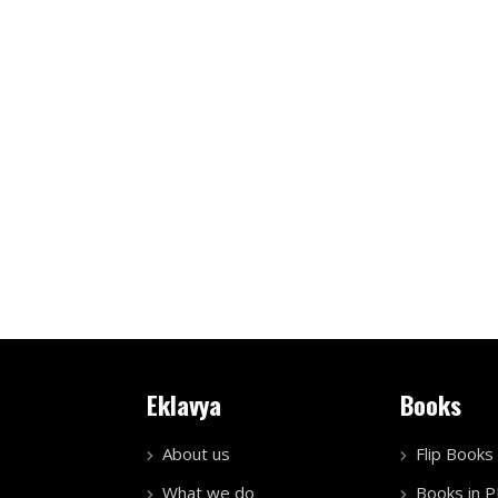
Eklavya
Books
About us
Flip Books
What we do
Books in 