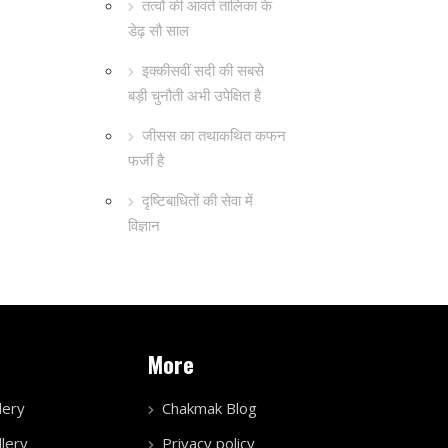
तत्वों की आवर्त तालिका के
डेढ़ सौ साल
इक्कीसवीं सदी की सबसे
बड़ी चुनौती अभी उपेक्षित है
जीसस का तथाकथित कफन
फर्जी है
दृष्टिबाधितों की सेवा में
विज्ञान
More
lery
Chakmak Blog
lery
Privacy policy