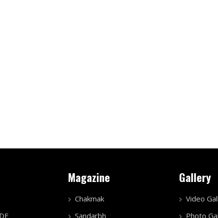
Magazine
Gallery
Chakmak
Video Gal
PDF
Sandarbh
Photo Gal