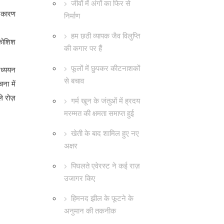
जीवों में अंगों का फिर से
े कारण
निर्माण
हम छठी व्यापक जैव विलुप्ति
 कोशिश
की कगार पर हैं
फूलों में छुपकर कीटनाशकों
अध्ययन
से बचाव
ना में
ले रोज़
गर्म खून के जंतुओं में ह्रदय
मरम्मत की क्षमता समाप्त हुई
खेती के बाद शामिल हुए नए
अक्षर
पिघलते एवेरस्ट ने कई राज़
उजागर किए
हिमनद झील के फूटने के
अनुमान की तकनीक