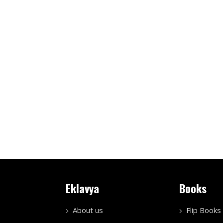
Eklavya
Books
About us
Flip Books