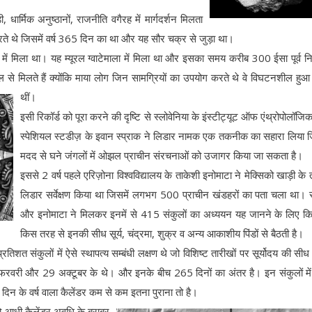
ार्मिक अनुष्ठानों, राजनीति वगैरह में मार्गदर्शन मिलता
रते थे जिसमें वर्ष 365 दिन का था और यह सौर चक्र से जुड़ा था।
रूप में मिला था। यह म्यूरल ग्वाटेमाला में मिला था और इसका समय करीब 300 ईसा पूर्व निर
ल से मिलते हैं क्योंकि माया लोग जिन सामग्रियों का उपयोग करते थे वे विघटनशील हु
थीं।
इसी रिकॉर्ड को पूरा करने की दृष्टि से स्लोवेनिया के इंस्टीट्यूट ऑफ एंथ्रोपोलॉजि
स्पेशियल स्टडीज़ के इवान स्प्राक ने लिडार नामक एक तकनीक का सहारा लिया
मदद से घने जंगलों में ओझल प्राचीन संरचनाओं को उजागर किया जा सकता है।
इससे 2 वर्ष पहले एरिज़ोना विश्वविद्यालय के ताकेशी इनोमाटा ने मेक्सिको खाड़ी के
लिडार सर्वेक्षण किया था जिसमें लगभग 500 प्राचीन खंडहरों का पता चला था। स
और इनोमाटा ने मिलकर इनमें से 415 संकुलों का अध्ययन यह जानने के लिए क
किस तरह से इनकी सीध सूर्य, चंद्रमा, शुक्र व अन्य आकाशीय पिंडों से बैठती है।
शत संकुलों में ऐसे स्थापत्य सम्बंधी लक्षण थे जो विशिष्ट तारीखों पर सूर्योदय की सीध मे
1 फरवरी और 29 अक्टूबर के थे। और इनके बीच 265 दिनों का अंतर है। इन संकुलों मे
िन के वर्ष वाला कैलेंडर कम से कम इतना पुराना तो है।
ै जो आधी कैलेंडर अवधि के बराबर