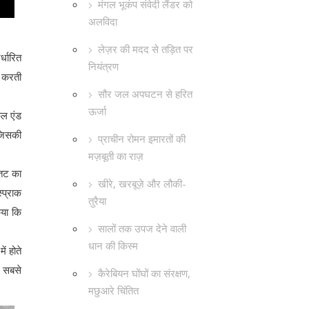
मंगल भूकंप संवेदी लैंडर को
अलविदा
लेज़र की मदद से तड़ित पर
्धारित
नियंत्रण
आ करती
सौर जल अपघटन से हरित
ऊर्जा
कल एंड
 जिसकी
प्राचीन रोमन इमारतों की
मज़बूती का राज़
 तट का
खीरे, खरबूज़े और लौकी-
्प्राक
तुरैया
िया कि
सालों तक उपज देने वाली
धान की किस्म
ं होते
ं सबसे
कैरेबियन घोंघों का संरक्षण,
मछुआरे चिंतित