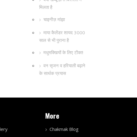
मिलता है
चाइनीज़ मांझा
माया कैलेंडर शायद 3000
साल से भी पुराना है
मधुमक्खियों के लिए टीका!
वन सृजन व हरियाली बढ़ाने
के सार्थक प्रयास
More
lery
Chakmak Blog