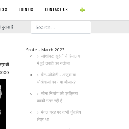
BLOGS ETC.
RCES
JOIN US
CONTACT US
Search
पुराना है
Srote - March 2023
जोशीमठ: सुरंगों से हिमालय
में हुई तबाही का नतीजा
त्राओं
म 3000
चैट-जीपीटी - अजूबा या
धोखेबाज़ी का नया औज़ार?
सोना निर्माण की प्रक्रिया
काफी उग्र रही है
मंगल ग्रह पर कभी चुंबकीय
क्षेत्र था