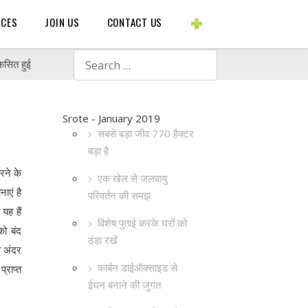
BLOGS ETC.
RCES
JOIN US
CONTACT US
Search
िकसित हुई
Srote - January 2019
सबसे बड़ा जीव 770 हैक्टर
बड़ा है
रने के
एक खेल से जलवायु
ाएं है
परिवर्तन की समझ
यह हैं
विशेष पुताई करके घरों को
को बंद
ठंडा रखें
व अंदर
कार्बन डाईऑक्साइड से
्राप्त
ईधन बनाने की जुगत