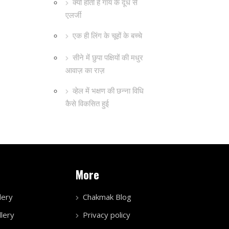
क्यों होती है गाय के दूध से
एलर्जी
एक ही लिंग के चूहों के बच्चे
सीने में छुपा पक्षियों की मधुर
आवाज़ का राज़
व्हेल में भक्षण की छन्ना विधि
कैसे विकसित हुई
More
lery
Chakmak Blog
lery
Privacy policy