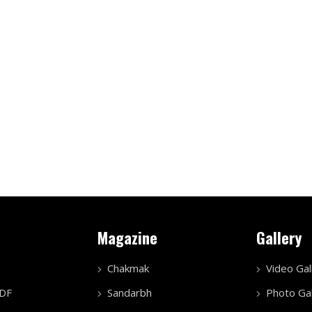
Magazine
Gallery
Chakmak
Video Gal
PDF
Sandarbh
Photo Gal