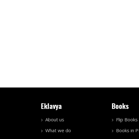
Eklavya
Books
About us
Flip Books
What we do
Books in 