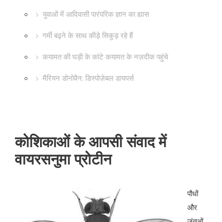
युवाओं में आदिवासी पारंपरिक ज्ञान का ह्यास
गर्मी बढ़ने के साथ कीड़े सिकुड़ रहे हैं
कयामत की घड़ी के कांटे कयामत के नज़दीक पहुंचे
मैरियन डोनोवैन: डिस्पोज़ेबल डायपर्स
कोशिकाओं के आपसी संवाद में
वायरसनुमा प्रोटीन
पौधों
और
जंतुओं