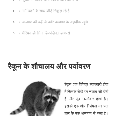
गर्मी बढ़ने के साथ कीड़े सिकुड़ रहे हैं
कयामत की घड़ी के कांटे कयामत के नज़दीक पहुंचे
मैरियन डोनोवैन: डिस्पोज़ेबल डायपर्स
रैकून के शौचालय और पर्यावरण
रैकून एक विचित्र स्तनधारी होता
है जिसके चेहरे पर नकाब-सी होती
है और पूंछ छल्लेदार होती है।
इसकी एक और विशेषता का पता
हाल के एक अध्ययन से चला है।