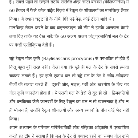
हैं। सबसे पहले तो उन्होंने तटीय संरक्षित क्षेत्र सांटा बारबरा (कैलिफोर्निया) में
60 हैक्टर में फैले कोल पॉइंट रिज़र्व में रैकून के शौचालयों का मानचित्र तैयार
किया। ये स्थान चट्टानों के नीचे, गिरे पड़े पेड़, कोई टीला आदि थे।
मानचित्र तैयार करने के बाद वाइनस्टाइन की टीम ने इसके आसपास कैमरे
लगा दिए ताकि यह देख सकें कि 60 अलग-अलग जंतु प्रजातियां मल के ढेर
पर कैसी प्रतिक्रिया देती हैं।
चूहे रैकून गोल कृमि (Baylisascaris procyonis) से प्रभावित तो होते हैं
किंतु बहुत बुरी तरह नहीं। देखा गया कि चूहे ही मल के ढेर के सबसे ज़्यादा
चक्कर लगाते हैं। हर हफ्ते एकाध बार तो चूहे मल के ढेर में खोद-खोदकर
बीजों की तलाश करते हैं। दूसरी ओर, माइस, पक्षी और खरगोश के लिए यह
गोल कृमि जानलेवा होता है। ये प्राणी मल के ढेरों से दूर ही रहे। छिपकलियों
और वनबिलाव जैसे जानवरों के लिए रैकून का मल न तो खतरनाक है और न
ही भोजन है, उन्होंने रैकून शौचालयों और अन्य स्थानों के बीच कोई भेद नहीं
किया।
अपने अध्ययन के परिणाम पारिस्थितिकी शोध पत्रिका ऑइकॉस में प्रकाशित
करते हुए टीम ने बताया है कि मल के ढेर से बचकर रहने का सम्बंध गोल कृमि