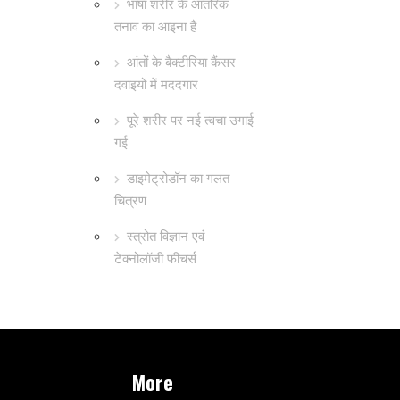
भाषा शरीर के आंतरिक
तनाव का आइना है
आंतों के बैक्टीरिया कैंसर
दवाइयों में मददगार
पूरे शरीर पर नई त्वचा उगाई
गई
डाइमेट्रोडॉन का गलत
चित्रण
स्त्रोत विज्ञान एवं
टेक्नोलॉजी फीचर्स
More