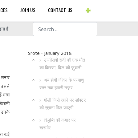
BLOGS ETC.
RCES
JOIN US
CONTACT US
Search
ना है
Srote - January 2018
उन्नीसवीं सदी की एक मौत
का किस्सा, दिल की ज़ुबानी
क तनाव
अब होगी जीवन के परमाणु
, उससे
स्तर तक हमारी नज़र
ई भाषा
गोली जिसे खाने पर डॉक्टर
एकेडमी
को सूचना मिल जाएगी
र उनके
विलुप्ति की कगार पर
खरमोर
्ति कई