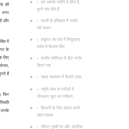
डर आपके पसीने में होता है,
ींस की
कुत्ते भांप लेते हैं
ं। मगर
धरती के इतिहास में सबसे
 हो और
गर्म स्थान
छछूंदर का ठंड में सिकुड़ता,
ति में
वसंत में फैलता सिर
िनट के
के लिए
सजीव कोशिका में डैटा स्टोर
किया गया
्वनाम,
ते हैं
खाद्य व्यवस्था में फैलते ज़हर
स्मृति-लोप के मरीज़ों में
ै। फिर
नौजवान खून का परीक्षण
स्थिति
किडनी के लिए खतरा बनते
ं उनके
कीटनाशक
जीवन: पृथ्वी पर और अंतरिक्ष