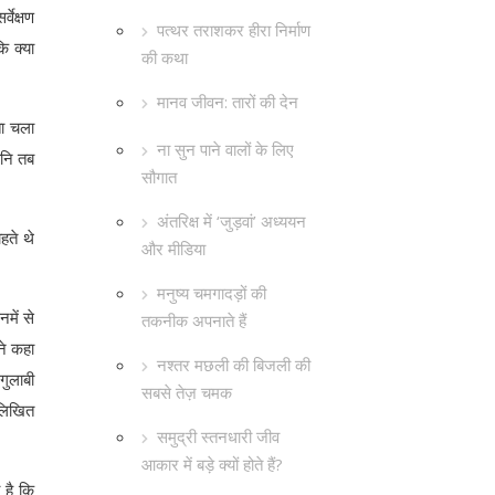
वेक्षण
पत्थर तराशकर हीरा निर्माण
ि क्या
की कथा
मानव जीवन: तारों की देन
ता चला
ना सुन पाने वालों के लिए
वनि तब
सौगात
अंतरिक्ष में ‘जुड़वां’ अध्ययन
हते थे
और मीडिया
मनुष्य चमगादड़ों की
में से
तकनीक अपनाते हैं
ने कहा
नश्तर मछली की बिजली की
गुलाबी
सबसे तेज़ चमक
 लिखित
समुद्री स्तनधारी जीव
आकार में बड़े क्यों होते हैं?
 है कि