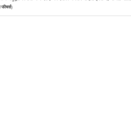
त फीचर्स
)