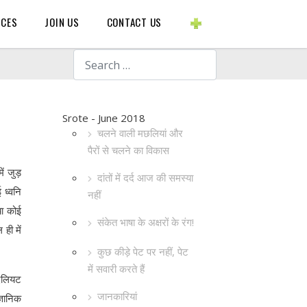
BLOGS ETC.
RCES
JOIN US
CONTACT US
Search
Srote - June 2018
चलने वाली मछलियां और
पैरों से चलने का विकास
ें जुड़
दांतों में दर्द आज की समस्या
 ध्वनि
नहीं
या कोई
संकेत भाषा के अक्षरों के रंग!
ही में
कुछ कीड़े पेट पर नहीं, पेट
में सवारी करते हैं
एलियट
जानकारियां
्ञानिक