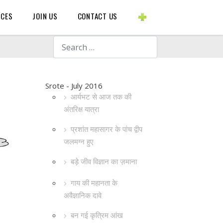
BLOGS ETC.
RCES
JOIN US
CONTACT US
Search
Srote - July 2016
आर्यभट से आज तक की
अंतरिक्ष यात्रा
प्रशांत महासागर के पांच द्वीप
जलमग्न हुए
बड़े जीव विज्ञान का ज़माना
गाय की महानता के
अवैज्ञानिक दावे
बन गई कृत्रिम आंख