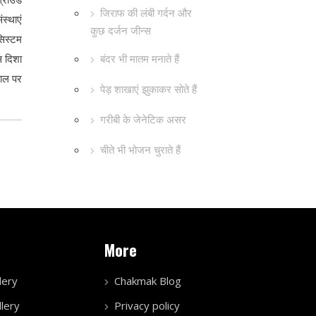
जिराफ की लंबी गर्दन और
स्थाएं
कुछ दर्जन जीन्स
सिस्टम
बंदर भी मातम मनाते हैं
स दिशा
माल पर
पेड़ शाखाएं झुकाकर सोते हैं
गरीबी के जेनेटिक असर
चीते भी भोजन चुराते हैं
More
lery
Chakmak Blog
lery
Privacy policy