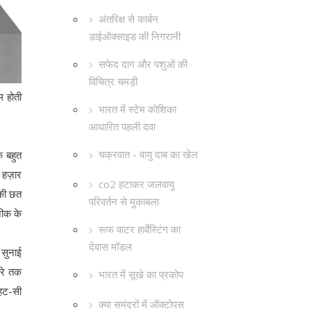
अंतरिक्ष से कार्बन
डाईऑक्साइड की निगरानी
सफेद दाग और पशुओं की
विचित्र चमड़ी
म होती
भारत में स्टेम कोशिका
आधारित पहली दवा
चक्रवात - वायु दाब का खेल
क बहुत
ो हज़ार
co2 हटाकर जलवायु
 की छत
परिवर्तन से मुकाबला
नीक के
रूफ वाटर हार्वेस्टिंग का
देवास मॉडल
 सुनाई
हरे तक
भारत में सूखे का प्रकोप
हट-सी
क्या समंदरों में ऑक्टोपस