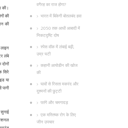
वगैरह का राज होगा?
ाम की।
भारत में बिकेगी बोतलबंद हवा
गों की
िशन की
2050 तक आधी आबादी में
निकटदृष्टि दोष
स्पेस वॉक में लंबाई बढ़ी,
प लाइन
उम्र घटी
र लंबे
 दोनों
कहानी आयोडीन की खोज
े सिरे
की
ाइड या
घावों से रिसता मकरंद और
ी पानी
दुश्मनों की छुट्टी
पतंगे और चमगादड़
 सुनाई
एक मस्तिष्क रोग के लिए
रनेशनल
जीन उपचार
्राउंड