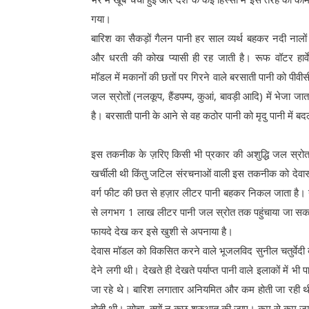
गया।
बारिश का सैकड़ों गैलन पानी हर साल व्यर्थ बहकर नदी नालों म
और धरती की कोख प्यासी ही रह जाती है। रूफ वॉटर हार्वेस
मॉडल में मकानों की छतों पर गिरने वाले बरसाती पानी को पीवी
जल स्रोतों (नलकूप, हैंडपम्प, कुआं, बावड़ी आदि) में भेजा ज
है। बरसाती पानी के आने से वह कठोर पानी को मृदु पानी में बदल
इस तकनीक के ज़रिए किसी भी प्रकार की अशुद्धि जल स्रोत मे
खर्चीली थी किंतु जटिल संरचनाओं वाली इस तकनीक को देवास 
वर्ग फीट की छत से हज़ार लीटर पानी बहकर निकल जाता है। यद
से लगभग 1 लाख लीटर पानी जल स्रोत तक पहुंचाया जा सकता ह
फायदे देख कर इसे खुशी से अपनाया है।
देवास मॉडल को विकसित करने वाले भूजलविद सुनील चतुर्वेदी
देने लगी थी। देखते ही देखते पर्याप्त पानी वाले इलाकों में
जा रहे थे। बारिश लगातार अनियमित और कम होती जा रही 
होती थी। सोचा, क्यों न कुछ शुरुआत की जाए। कम से कम ज़म