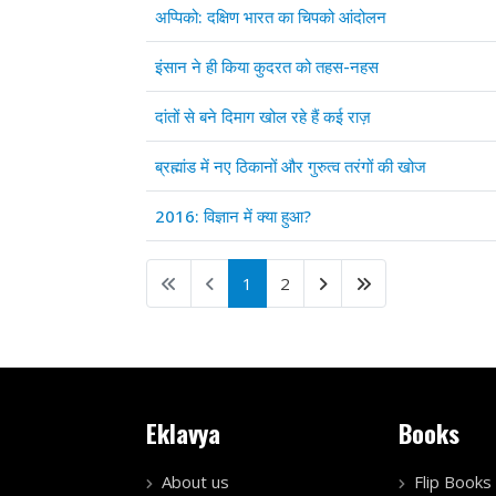
अप्पिको: दक्षिण भारत का चिपको आंदोलन
इंसान ने ही किया कुदरत को तहस-नहस
दांतों से बने दिमाग खोल रहे हैं कई राज़
ब्रह्मांड में नए ठिकानों और गुरुत्व तरंगों की खोज
2016: विज्ञान में क्या हुआ?
1
2
Eklavya
Books
About us
Flip Books