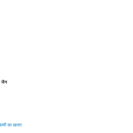
श जैन
ाकामी का खतरा