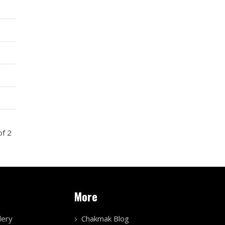
of 2
More
lery
Chakmak Blog