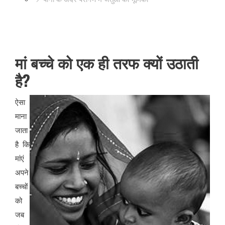
मां बच्चे को एक ही तरफ क्यों उठाती
है?
ऐसा
माना
जाता
है कि
मांएं
अपने
बच्चों
को
जब