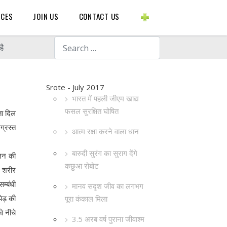
BLOGS ETC.
RCES
JOIN US
CONTACT US
Search
है
Srote - July 2017
भारत में पहली जीएम खाद्य
फसल सुरक्षित घोषित
ता दिल
्रस्त
आत्म रक्षा करने वाला धान
बारुदी सुरंग का सुराग देंगे
ेज़न की
कछुआ रोबोट
 शरीर
म्बंधी
मानव सदृश जीव का लगभग
पेड़ की
पूरा कंकाल मिला
े नीचे
3.5 अरब वर्ष पुराना जीवाश्म