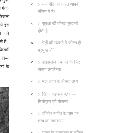
क्या मीठे की चाहत आपके
 गंगा-
जीन्स में है?
 फैसला
सुरक्षा की कीमत चुकानी
 को इस
होती है
न जाने
की है।
पेड़ों की ऊंचाई में जीन्स ही
एकेडमी
प्रमुख होंगे
त किया
हाइड्रोजन बनाने के लिए
यों के
सस्ता उत्प्रेरक
मल त्याग के रोचक तथ्य
ज़िका वाहक मच्छर पर
नियंत्रण की योजना
जीवित व्यक्ति के नाम पर
तत्व का नामकरण
मंगल के वायुमंडल ने चकित