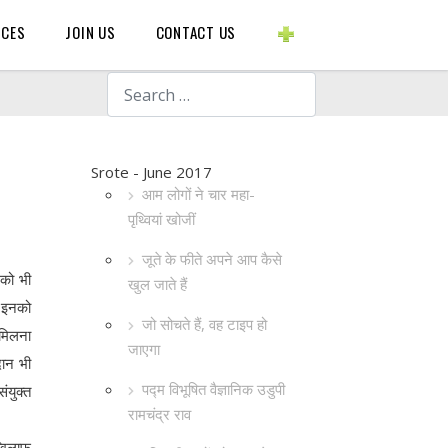
BLOGS ETC.
RCES
JOIN US
CONTACT US
Search
Srote - June 2017
आम लोगों ने चार महा-
पृथ्वियां खोजीं
जूते के फीते अपने आप कैसे
 को भी
खुल जाते हैं
ि इनको
जो सोचते हैं, वह टाइप हो
 मिलना
जाएगा
दान भी
पद्म विभूषित वैज्ञानिक उडुपी
ंयुक्त
रामचंद्र राव
 खिलाफ