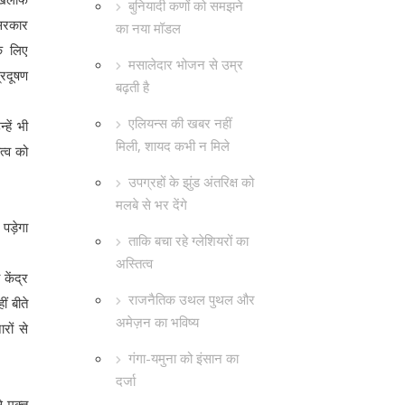
बुनियादी कणों को समझने
 सरकार
का नया मॉडल
े लिए
मसालेदार भोजन से उम्र
्रदूषण
बढ़ती है
एलियन्स की खबर नहीं
हें भी
मिली, शायद कभी न मिले
त्व को
उपग्रहों के झुंड अंतरिक्ष को
मलबे से भर देंगे
 पड़ेगा
ताकि बचा रहे ग्लेशियरों का
अस्तित्व
केंद्र
राजनैतिक उथल पुथल और
ं बीते
अमेज़न का भविष्य
रों से
गंगा-यमुना को इंसान का
दर्जा
 मुक्त