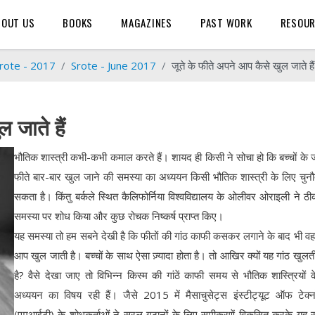
BOUT US
BOOKS
MAGAZINES
PAST WORK
RESOU
rote - 2017
Srote - June 2017
जूते के फीते अपने आप कैसे खुल जाते हैं
 जाते हैं
भौतिक शास्त्री कभी-कभी कमाल करते हैं। शायद ही किसी ने सोचा हो कि बच्चों के जू
फीते बार-बार खुल जाने की समस्या का अध्ययन किसी भौतिक शास्त्री के लिए चुन
सकता है। किंतु बर्कले स्थित कैलिफोर्निया विश्वविद्यालय के ओलीवर ओराइली ने ठ
समस्या पर शोध किया और कुछ रोचक निष्कर्ष प्राप्त किए।
यह समस्या तो हम सबने देखी है कि फीतों की गांठ काफी कसकर लगाने के बाद भी व
आप खुल जाती है। बच्चों के साथ ऐसा ज़्यादा होता है। तो आखिर क्यों यह गांठ खुलत
है? वैसे देखा जाए तो विभिन्न किस्म की गांठें काफी समय से भौतिक शास्त्रियों 
अध्ययन का विषय रही हैं। जैसे 2015 में मैसाचुसेट्स इंस्टीट्यूट ऑफ टेक्
(एमआईटी) के शोधकर्ताओं ने सरल गठानों के लिए समीकरणें विकसित करके यह 