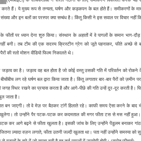
रते हैं। ये मुख्य रूप से तन्यता, घर्षण और कड़कपन के बल होते हैं। समीकरणों के माध
संख्या और इन बलों का परस्पर क्या सम्बंध है। किंतु किसी ने इस सवाल पर विचार नहीं क
 फीतों पर ध्यान देना शुरु किया। संस्थान के अहातों में वे पागलों के समान भाग-दौ
 नहीं बनी। तब टीम की एक सदस्य क्रिस्टीन ग्रेग को जूते पहनाकर, फीते अच्छे से 
ैरों की स्लो मोशन वीडियो फिल्म निकालते थे।
ेल जड़त्व का है। जड़त्व वह बल होता है जो कोई वस्तु उसकी गति में परिवर्तन को रोकने 
ीचोंबीच लग रहे घर्षण बल द्वारा किया जाता है। किंतु लगातार बार-बार पैरों को ज़मीन प
पनी जगह स्थिर रखने का प्रयास करता है और आगे-पीछे की गति उन्हें दूर-दूर करती है। 
खुल जाता है।
 बात बन जाएगी। तो वे मेज़ पर बैठकर टांगें हिलाते रहे। काफी समय ऐसा करने के बाद 
ा खुलेगा। तो उन्होंने पैर पटक-पटक कर कदमताल की मगर फीता टस से मस नहीं हुआ
 पैर पटक कर आगे बढ़ने से फीता खुलता है। इसकी जांच के लिए उन्होंने पेंडुलम बनाकर गां
ितना ज़्यादा वज़न लगाते, फीता उतनी जल्दी खुलता था। पता नहीं उन्होंने समस्या को स
े गठानों के बारे में जो समझ बनी है वह कई मामलों में उपयोगी होगी। (स्रोत फीचर्स)