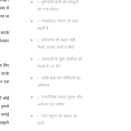
बुनियादी कणों को समझने
्यम से
का नया मॉडल
िया था
मसालेदार भोजन से उम्र
बढ़ती है
ड़ करके
एलियन्स की खबर नहीं
बांधकर
मिली, शायद कभी न मिले
उपग्रहों के झुंड अंतरिक्ष को
के लिए
मलबे से भर देंगे
र पटके
ताकि बचा रहे ग्लेशियरों का
फिर एक
अस्तित्व
राजनैतिक उथल पुथल और
भी कोई
अमेज़न का भविष्य
। इससे
ठ लगाई
गंगा-यमुना को इंसान का
ुलझाने
दर्जा