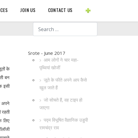
BLOGS ETC.
RCES
JOIN US
CONTACT US
Search
Srote - June 2017
आम लोगों ने चार महा-
पृथ्वियां खोजीं
तों के
ौती बन
जूते के फीते अपने आप कैसे
ीक इसी
खुल जाते हैं
जो सोचते हैं, वह टाइप हो
ह अपने
जाएगा
ी रहती
पद्म विभूषित वैज्ञानिक उडुपी
के लिए
रामचंद्र राव
नॉलॉजी
समझने